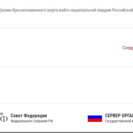
укова Краснознаменного округа войск национальной гвардии Российско
След
ет Федерации
СЕРВЕР ОРГАНОВ
рального Собрания РФ
Государственной власти РФ