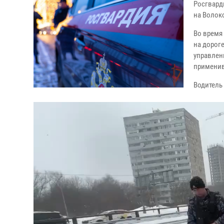
Росгвард
на Волок
Во время
на дорог
управлен
применив
Водитель