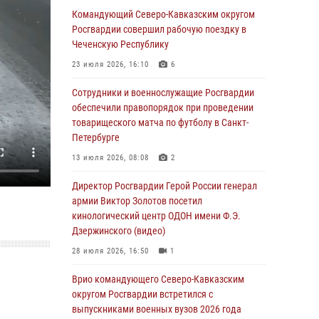
Формулу безопасности показал спецназ
Командующий Северо-Кавказским округом
Росгвардии юным динамовцам
Росгвардии совершил рабочую поездку в
Свердловской области
Чеченскую Республику
05 августа 2026, 13:50
4
23 июля 2026, 16:10
6
В столице росгвардейцы задержали мужчину,
Сотрудники и военнослужащие Росгвардии
устроившего дебош в букмекерской конторе
обеспечили правопорядок при проведении
(видео)
товарищеского матча по футболу в Санкт-
Петербурге
05 августа 2026, 13:25
1
13 июля 2026, 08:08
2
В Удмуртии при силовой поддержке спецназа
Росгвардии задержаны подозреваемые в
Директор Росгвардии Герой России генерал
мошенничестве под видом оказания
армии Виктор Золотов посетил
оздоровительных услуг (видео)
кинологический центр ОДОН имени Ф.Э.
Дзержинского (видео)
05 августа 2026, 13:20
1
1
28 июля 2026, 16:50
1
В Москве дети сотрудников и
военнослужащих Росгвардии посетили
Врио командующего Северо-Кавказским
мастер-класс по художественной гимнастике
округом Росгвардии встретился с
выпускниками военных вузов 2026 года
05 августа 2026, 13:00
3