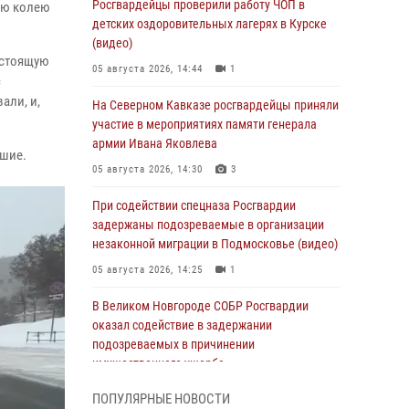
Росгвардейцы проверили работу ЧОП в
ую колею
детских оздоровительных лагерях в Курске
(видео)
 стоящую
05 августа 2026, 14:44
1
с
али, и,
На Северном Кавказе росгвардейцы приняли
участие в мероприятиях памяти генерала
армии Ивана Яковлева
ушие.
05 августа 2026, 14:30
3
При содействии спецназа Росгвардии
задержаны подозреваемые в организации
незаконной миграции в Подмосковье (видео)
05 августа 2026, 14:25
1
В Великом Новгороде СОБР Росгвардии
оказал содействие в задержании
подозреваемых в причинении
имущественного ущерба
05 августа 2026, 13:53
ПОПУЛЯРНЫЕ НОВОСТИ