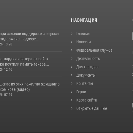
И
НАВИГАЦИЯ
 при силовой поддержке спецназа
Главная
 задержаны подозре...
Новости
26, 13:20
Федеральная служба
Деятельность
сгвардии и ветераны войск
а почтили память генера...
Для граждан
26, 12:40
Документы
Контакты
ц спас из огня пожилую женщину в
ком крае (видео)
Герои
26, 07:59
Карта сайта
Открытые данные