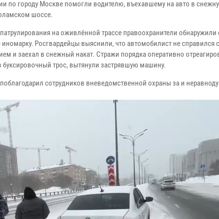
ии по городу Москве помогли водителю, въехавшему на авто в снежн
оламском шоссе.
 патрулирования на оживлённой трассе правоохранители обнаружили
е иномарку. Росгвардейцы выяснили, что автомобилист не справился 
ием и заехал в снежный накат. Стражи порядка оперативно отреагиров
 буксировочный трос, вытянули застрявшую машину.
 поблагодарил сотрудников вневедомственной охраны за и неравнод