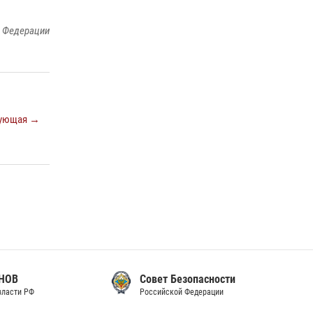
законодательства (видео)
й Федерации
30 июля 2026, 08:00
1
В Челябинске росгвардейцы задержали
злоумышленников, напавших на бригаду
скорой помощи (видео)
14 июля 2026, 12:20
1
ующая →
В Росгвардии прошла военно-научная
конференция по обобщению боевого опыта
08 июля 2026, 07:01
Совет Безопасности
Российской Федерации