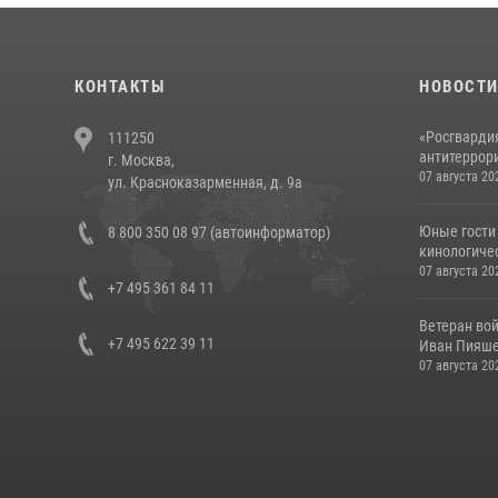
КОНТАКТЫ
НОВОСТ
«Росгвардия
111250
антитеррори
г. Москва,
07 августа 20
ул. Красноказарменная, д. 9а
Юные гости 
8 800 350 08 97 (автоинформатор)
кинологичес
07 августа 20
+7 495 361 84 11
Ветеран во
+7 495 622 39 11
Иван Пияшев
07 августа 20