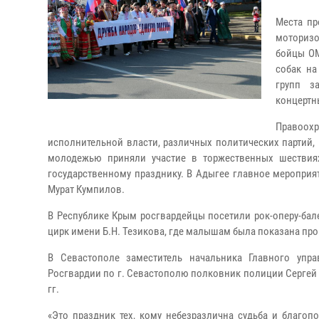
Места пр
моторизо
бойцы ОМ
собак на
групп з
концертн
Правоох
исполнительной власти, различных политических партий,
молодежью приняли участие в торжественных шествия
государственному празднику. В Адыгее главное мероприят
Мурат Кумпилов.
В Республике Крым росгвардейцы посетили рок-оперу-бал
цирк имени Б.Н. Тезикова, где малышам была показана пр
В Севастополе заместитель начальника Главного упр
Росгвардии по г. Севастополю полковник полиции Сергей 
гг.
«Это праздник тех, кому небезразлична судьба и благоп