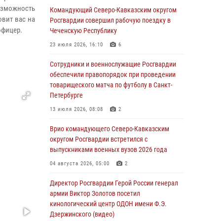
озможность
Командующий Северо-Кавказским округом
07 августа 2026, 12:54
овит вас на
Росгвардии совершил рабочую поездку в
 офицер.
Тонувшего ребенка спас росгвардеец в
Чеченскую Республику
Краснодарском крае
23 июля 2026, 16:10
6
07 августа 2026, 12:37
Сотрудники и военнослужащие Росгвардии
Юные гости из летних лагерей посетили
обеспечили правопорядок при проведении
кинологический центр Росгвардии (видео)
товарищеского матча по футболу в Санкт-
Петербурге
07 августа 2026, 12:20
3
1
13 июля 2026, 08:08
2
Ветеран войск правопорядка генерал-майор
Иван Пияшев – герой выпуска «Легенды
Врио командующего Северо-Кавказским
армии с Александром Маршалом»
округом Росгвардии встретился с
выпускниками военных вузов 2026 года
07 августа 2026, 12:00
04 августа 2026, 05:00
2
Представители ФСБ России по Уральскому
округу Росгвардии и ветераны военной
Директор Росгвардии Герой России генерал
контрразведки почтили память Николая
армии Виктор Золотов посетил
Кузнецова
кинологический центр ОДОН имени Ф.Э.
Дзержинского (видео)
07 августа 2026, 12:00
4