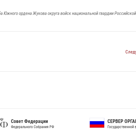
а Южного ордена Жукова округа войск национальной гвардии Российско
След
ет Федерации
СЕРВЕР ОРГАНОВ
рального Собрания РФ
Государственной власти РФ