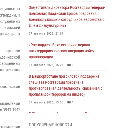
Заместитель директора Росгвардии генерал-
пециальных
полковник Владислав Ершов поздравил
гвардии, а
военнослужащих и сотрудников ведомства с
 служебных
Днем физкультурника
я экипажей
ближены к
07 августа 2026, 21:01
«Росгвардия. Вехи истории»: первая
и органов
антитеррористическая операция войск
туденческой
правопорядка
освященных
07 августа 2026, 15:28
1
ава региона
В Башкортостане при силовой поддержке
спецназа Росгвардии пресечена
еропольский
противоправная деятельность, связанная с
пропагандой терроризма (видео)
07 августа 2026, 13:30
1
разделений
в 1941-1942
В Югре при содействии спецназа Росгвардии
пресечено более 180 нарушений
ПОПУЛЯРНЫЕ НОВОСТИ
миграционного законодательства
стремлении