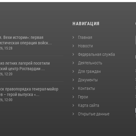
И
НАВИГАЦИЯ
. Вехи истории»: первая
Главная
стическая операция войск...
Новости
26, 15:28
Федеральная служба
Деятельность
из летних лагерей посетили
кий центр Росгвардии ...
Для граждан
26, 12:20
Документы
Контакты
йск правопорядка генерал-майор
 – герой выпуска «...
Герои
26, 12:00
Карта сайта
Открытые данные