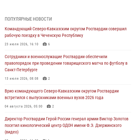
09 августа 2026, 05:00
Росгвардейцы провели занятие по стрелковой подготовке для
ПОПУЛЯРНЫЕ НОВОСТИ
воспитанников Центра детского, юношеского туризма и
Командующий Северо-Кавказским округом Росгвардии совершил
краеведения Луганской Народной Республики
рабочую поездку в Чеченскую Республику
09 августа 2026, 05:00
23 июля 2026, 16:10
6
Всероссийская ведомственная акции «Каникулы с Росгвардией
Сотрудники и военнослужащие Росгвардии обеспечили
проходит в Сибири
правопорядок при проведении товарищеского матча по футболу в
09 августа 2026, 04:00
5
Санкт-Петербурге
Росгвардейцы провели патриотическое занятие для детей на
13 июля 2026, 08:08
2
Поклонной горе в Москве (видео)
Врио командующего Северо-Кавказским округом Росгвардии
08 августа 2026, 14:10
3
1
встретился с выпускниками военных вузов 2026 года
В ЛНР росгвардейцы провели тренировку по единоборствам для
04 августа 2026, 05:00
2
юных воспитанников спортивной школы
Директор Росгвардии Герой России генерал армии Виктор Золотов
08 августа 2026, 13:00
1
посетил кинологический центр ОДОН имени Ф.Э. Дзержинского
(видео)