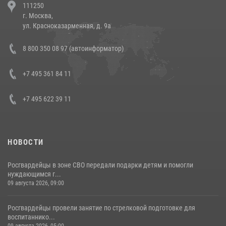
111250
напавших на бригаду скорой помощи (видео)
г. Москва,
14 июля 2026, 12:20
1
ул. Красноказарменная, д. 9а
Состоялась рабочая встреча директора Росгвардии Героя России
8 800 350 08 97 (автоинформатор)
генерала армии Виктора Золотова с заместителем полномочного
представителя Президента Российской Федерации в Северо-
Кавказском федеральном округе Виталием Кузнецовым
+7 495 361 84 11
30 июля 2026, 15:35
4
+7 495 622 39 11
НОВОСТИ
Росгвардейцы в зоне СВО передали подарки детям и помогли
нуждающимся г...
09 августа 2026, 09:00
Росгвардейцы провели занятие по стрелковой подготовке для
воспитаннико...
09 августа 2026, 05:00