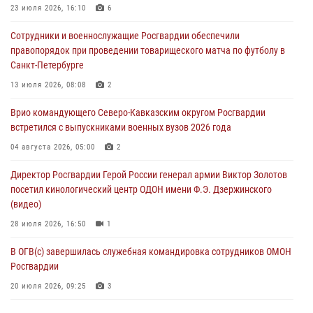
23 июля 2026, 16:10
6
Ветеран войск правопорядка генерал-майор Иван Пияшев – герой
Сотрудники и военнослужащие Росгвардии обеспечили
выпуска «Легенды армии с Александром Маршалом»
правопорядок при проведении товарищеского матча по футболу в
07 августа 2026, 12:00
Санкт-Петербурге
Представители ФСБ России по Уральскому округу Росгвардии и
13 июля 2026, 08:08
2
ветераны военной контрразведки почтили память Николая
Врио командующего Северо-Кавказским округом Росгвардии
Кузнецова
встретился с выпускниками военных вузов 2026 года
07 августа 2026, 12:00
4
04 августа 2026, 05:00
2
Росгвардейцы пресекли попытку руферов подняться на крышу
Директор Росгвардии Герой России генерал армии Виктор Золотов
Смольного собора в Санкт-Петербурге (видео)
посетил кинологический центр ОДОН имени Ф.Э. Дзержинского
07 августа 2026, 11:34
3
1
(видео)
28 июля 2026, 16:50
1
В ОГВ(с) завершилась служебная командировка сотрудников ОМОН
Росгвардии
20 июля 2026, 09:25
3