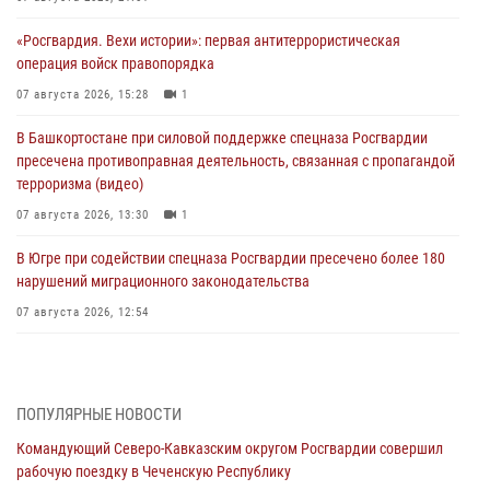
«Росгвардия. Вехи истории»: первая антитеррористическая
операция войск правопорядка
07 августа 2026, 15:28
1
В Башкортостане при силовой поддержке спецназа Росгвардии
пресечена противоправная деятельность, связанная с пропагандой
терроризма (видео)
07 августа 2026, 13:30
1
В Югре при содействии спецназа Росгвардии пресечено более 180
нарушений миграционного законодательства
07 августа 2026, 12:54
Тонувшего ребенка спас росгвардеец в Краснодарском крае
07 августа 2026, 12:37
ПОПУЛЯРНЫЕ НОВОСТИ
Юные гости из летних лагерей посетили кинологический центр
Командующий Северо-Кавказским округом Росгвардии совершил
Росгвардии (видео)
рабочую поездку в Чеченскую Республику
07 августа 2026, 12:20
3
1