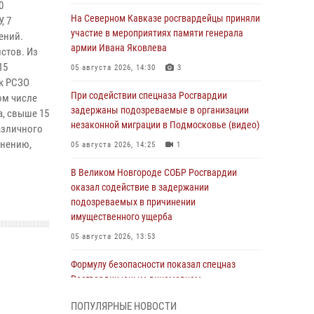
0
На Северном Кавказе росгвардейцы приняли
, 7
участие в мероприятиях памяти генерала
ений.
армии Ивана Яковлева
стов. Из
15
05 августа 2026, 14:30
3
 к
РСЗО
При содействии спецназа Росгвардии
ом числе
задержаны подозреваемые в организации
а, свыше 15
незаконной миграции в Подмосковье (видео)
азличного
енению,
05 августа 2026, 14:25
1
В Великом Новгороде СОБР Росгвардии
оказал содействие в задержании
подозреваемых в причинении
имущественного ущерба
05 августа 2026, 13:53
Формулу безопасности показал спецназ
Росгвардии юным динамовцам
Свердловской области
ПОПУЛЯРНЫЕ НОВОСТИ
05 августа 2026, 13:50
4