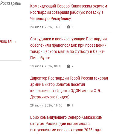
 Росгвардии
Командующий Северо-Кавказским округом
В столице росгвардейцы задержали мужчину,
Росгвардии совершил рабочую поездку в
устроившего дебош в букмекерской конторе
Чеченскую Республику
(видео)
23 июля 2026, 16:10
6
05 августа 2026, 13:25
1
Сотрудники и военнослужащие Росгвардии
ующая →
В Удмуртии при силовой поддержке спецназа
обеспечили правопорядок при проведении
Росгвардии задержаны подозреваемые в
товарищеского матча по футболу в Санкт-
мошенничестве под видом оказания
Петербурге
оздоровительных услуг (видео)
13 июля 2026, 08:08
2
05 августа 2026, 13:20
1
1
Директор Росгвардии Герой России генерал
В Москве дети сотрудников и
армии Виктор Золотов посетил
военнослужащих Росгвардии посетили
кинологический центр ОДОН имени Ф.Э.
мастер-класс по художественной гимнастике
Дзержинского (видео)
05 августа 2026, 13:00
3
28 июля 2026, 16:50
1
Офицеры Росгвардии и ветераны войск
Врио командующего Северо-Кавказским
правопорядка почтили память генерала
округом Росгвардии встретился с
армии Ивана Кирилловича Яковлева
выпускниками военных вузов 2026 года