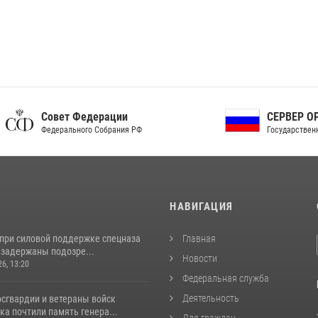
ет Федерации
СЕРВЕР ОРГАНОВ
рального Собрания РФ
Государственной власти РФ
И
НАВИГАЦИЯ
 при силовой поддержке спецназа
Главная
 задержаны подозре...
Новости
26, 13:20
Федеральная служба
Деятельность
сгвардии и ветераны войск
а почтили память генера...