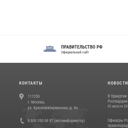
ПРАВИТЕЛЬСТВО РФ
Сов
Официальный сайт
Феде
КОНТАКТЫ
НОВОСТ
В Удмуртии
111250
Росгвардии
г. Москва,
05 августа 20
ул. Красноказарменная, д. 9а
Офицеры Ро
8 800 350 08 97 (автоинформатор)
правопорядк