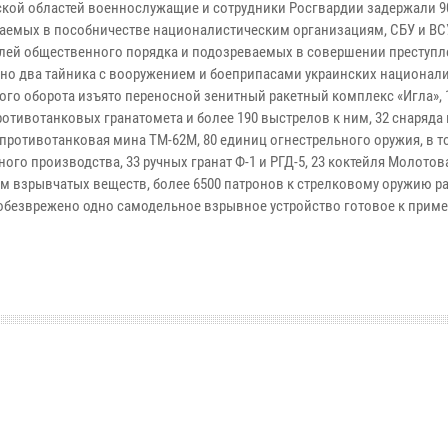
кой областей военнослужащие и сотрудники Росгвардии
задержали 9
аемых в пособничестве националистическим
организациям, СБУ и ВСУ
лей общественного порядка и
подозреваемых в совершении преступл
но два тайника с
вооружением и боеприпасами украинских национали
ного
оборота изъято переносной зенитный ракетный комплекс «Игла», 
ротивотанковых гранатомета и более 190 выстрелов к ним, 32 снаряда
, противотанковая мина ТМ-62М, 80 единиц огнестрельного
оружия, в т
ого производства, 33 ручных гранат Ф-1 и
РГД-5, 23 коктейля Молотов
м взрывчатых веществ,
более 6500 патронов к стрелковому оружию р
 обезврежено
одно самодельное взрывное устройство готовое к прим