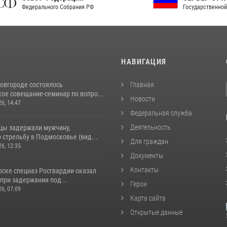
рального Собрания РФ
Государственной власти РФ
И
НАВИГАЦИЯ
овгороде состоялось
Главная
ое совещание-семинар по вопро...
Новости
26, 14:47
Федеральная служба
Деятельность
цы задержали мужчину,
стрельбу в Подмосковье (вид...
Для граждан
26, 12:35
Документы
Контакты
рске спецназ Росгвардии оказал
при задержании под...
Герои
26, 07:09
Карта сайта
Открытые данные