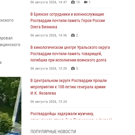
06 августа 2026, 14:47
10
1
В Брянске сотрудники и военнослужащие
инского
Росгвардии почтили память Героя России
Олега Визнюка
06 августа 2026, 14:36
2
ировал
дицинского
В кинологическом центре Уральского округа
Росгвардии почтили память товарищей,
погибших при исполнении воинского долга
в
06 августа 2026, 13:29
5
В Центральном округе Росгвардии прошли
мероприятия к 108‑летию генерала армии
И.К. Яковлева
06 августа 2026, 13:24
Росгвардейцы задержали мужчину,
открывшего стрельбу в Подмосковье (видео)
06 августа 2026, 12:35
1
ПОПУЛЯРНЫЕ НОВОСТИ