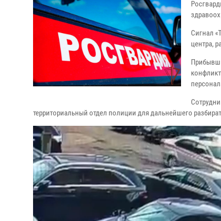
Росгвард
здравоох
Сигнал «
центра, 
Прибывши
конфликт
персонал
Сотрудни
территориальный отдел полиции для дальнейшего разбират