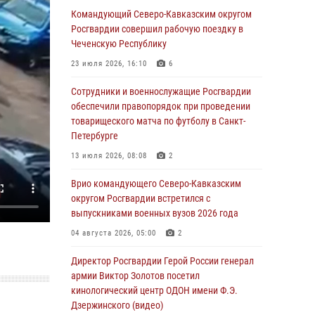
Росгвардейцы провели выставку вооружения
Командующий Северо-Кавказским округом
для участников сбора «Гвардеец» в Пензе
Росгвардии совершил рабочую поездку в
(видео)
Чеченскую Республику
06 августа 2026, 12:00
2
1
23 июля 2026, 16:10
6
В Курске росгвардейцы приняли участие в
Сотрудники и военнослужащие Росгвардии
митинге, посвященном второй годовщине
обеспечили правопорядок при проведении
вторжения ВСУ на территорию области
товарищеского матча по футболу в Санкт-
Петербурге
06 августа 2026, 11:56
4
13 июля 2026, 08:08
2
В Санкт-Петербурге наряд Росгвардии
задержал правонарушителя, угрожавшего
Врио командующего Северо-Кавказским
подростку травматическим пистолетом
округом Росгвардии встретился с
выпускниками военных вузов 2026 года
06 августа 2026, 11:33
1
04 августа 2026, 05:00
2
В Зауралье при содействии СОБР Росгвардии
ликвидирована крупная нарколаборатория
Директор Росгвардии Герой России генерал
армии Виктор Золотов посетил
06 августа 2026, 11:27
кинологический центр ОДОН имени Ф.Э.
Дзержинского (видео)
В Москве росгвардейцы задержали троих