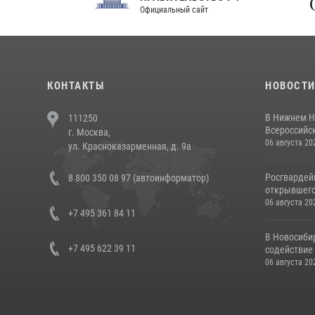
Официальный сайт
Феде
КОНТАКТЫ
НОВОСТ
В Нижнем Н
111250
Всероссийск
г. Москва,
06 августа 20
ул. Красноказарменная, д. 9а
Росгвардей
8 800 350 08 97 (автоинформатор)
открывшего 
06 августа 20
+7 495 361 84 11
В Новосиби
+7 495 622 39 11
содействие 
06 августа 20