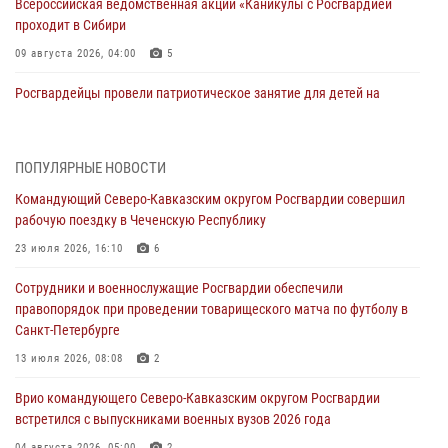
Всероссийская ведомственная акции «Каникулы с Росгвардией
проходит в Сибири
09 августа 2026, 04:00
5
Росгвардейцы провели патриотическое занятие для детей на
Поклонной горе в Москве (видео)
08 августа 2026, 14:10
3
1
ПОПУЛЯРНЫЕ НОВОСТИ
В ЛНР росгвардейцы провели тренировку по единоборствам для
Командующий Северо-Кавказским округом Росгвардии совершил
юных воспитанников спортивной школы
рабочую поездку в Чеченскую Республику
08 августа 2026, 13:00
1
23 июля 2026, 16:10
6
Сотрудники Росгвардии присоединились к утренней разминке у
Сотрудники и военнослужащие Росгвардии обеспечили
стен музея истории космонавтики в Калуге
правопорядок при проведении товарищеского матча по футболу в
08 августа 2026, 09:29
2
Санкт-Петербурге
В Северо-Западном округе Росгвардии продолжаются мероприятия
13 июля 2026, 08:08
2
в честь юбилея ведомства
Врио командующего Северо-Кавказским округом Росгвардии
08 августа 2026, 09:03
1
встретился с выпускниками военных вузов 2026 года
04 августа 2026, 05:00
2