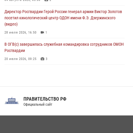
Росгвардейцы в ЛНР совершенствуют навыки тактической
медицины с учетом опыта СВО
Директор Росгвардии Герой России генерал армии Виктор Золотов
08 августа 2026, 09:00
2
посетил кинологический центр ОДОН имени Ф.Э. Дзержинского
(видео)
28 июля 2026, 16:50
1
В ОГВ(с) завершилась служебная командировка сотрудников ОМОН
Росгвардии
20 июля 2026, 09:25
3
Директор Росгвардии Герой России генерал армии Виктор Золотов
поздравил специалистов подразделений тыла с профессиональным
праздником
31 июля 2026, 21:01
ПРАВИТЕЛЬСТВО РФ
Праздник «Один день с Росгвардией» к 105-летию Центрального
Официальный сайт
округа прошел на Поклонной горе
18 июля 2026, 13:43
15
1
При силовой поддержке СОБР Росгвардии в Иркутской области