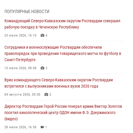
08 августа 2026, 09:29
2
ПОПУЛЯРНЫЕ НОВОСТИ
В Северо-Западном округе Росгвардии продолжаются мероприятия
Командующий Северо-Кавказским округом Росгвардии совершил
в честь юбилея ведомства
рабочую поездку в Чеченскую Республику
08 августа 2026, 09:03
1
23 июля 2026, 16:10
6
Росгвардейцы в ЛНР совершенствуют навыки тактической
Сотрудники и военнослужащие Росгвардии обеспечили
медицины с учетом опыта СВО
правопорядок при проведении товарищеского матча по футболу в
08 августа 2026, 09:00
2
Санкт-Петербурге
В Кабардино-Балкарии сотрудники Росгвардии провели турнир по
13 июля 2026, 08:08
2
настольному теннису ко Дню физкультурника
Врио командующего Северо-Кавказским округом Росгвардии
08 августа 2026, 07:00
встретился с выпускниками военных вузов 2026 года
Военнослужащие Софринской бригады Росгвардии встретились с
04 августа 2026, 05:00
2
участником патриотического проекта «Дорогой Ломоносова —
Директор Росгвардии Герой России генерал армии Виктор Золотов
дорогой к Победе в СВО» (видео)
посетил кинологический центр ОДОН имени Ф.Э. Дзержинского
08 августа 2026, 07:00
2
1
(видео)
28 июля 2026, 16:50
1