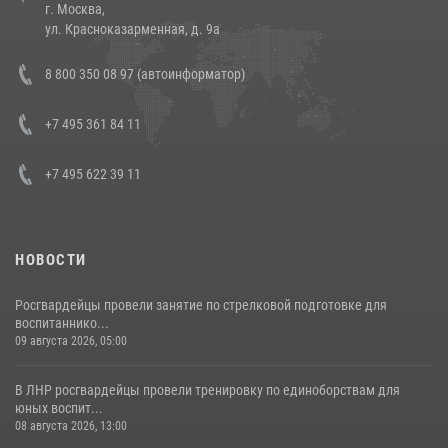
г. Москва,
14 июля 2026, 12:20
1
ул. Красноказарменная, д. 9а
Состоялась рабочая встреча директора Росгвардии Героя России
8 800 350 08 97 (автоинформатор)
генерала армии Виктора Золотова с заместителем полномочного
представителя Президента Российской Федерации в Северо-
Кавказском федеральном округе Виталием Кузнецовым
+7 495 361 84 11
30 июля 2026, 15:35
4
+7 495 622 39 11
НОВОСТИ
Росгвардейцы провели занятие по стрелковой подготовке для
воспитаннико...
09 августа 2026, 05:00
В ЛНР росгвардейцы провели тренировку по единоборствам для
юных воспит...
08 августа 2026, 13:00