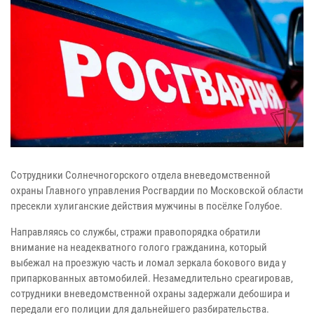
Сотрудники Солнечногорского отдела вневедомственной
охраны Главного управления Росгвардии по Московской области
пресекли хулиганские действия мужчины в посёлке Голубое.
Направляясь со службы, стражи правопорядка обратили
внимание на неадекватного голого гражданина, который
выбежал на проезжую часть и ломал зеркала бокового вида у
припаркованных автомобилей. Незамедлительно среагировав,
сотрудники вневедомственной охраны задержали дебошира и
передали его полиции для дальнейшего разбирательства.