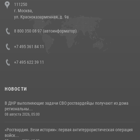
111250
напавших на бригаду скорой помощи (видео)
г. Москва,
14 июля 2026, 12:20
1
ул. Красноказарменная, д. 9а
Состоялась рабочая встреча директора Росгвардии Героя России
8 800 350 08 97 (автоинформатор)
генерала армии Виктора Золотова с заместителем полномочного
представителя Президента Российской Федерации в Северо-
Кавказском федеральном округе Виталием Кузнецовым
+7 495 361 84 11
30 июля 2026, 15:35
4
+7 495 622 39 11
НОВОСТИ
В ДНР выполняющие задачи СВО росгвардейцы получают из дома
региональны...
08 августа 2026, 05:00
«Росгвардия. Вехи истории»: первая антитеррористическая операция
войск...