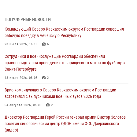
тактическом турнире (видео)
08 августа 2026, 06:15
9
1
ПОПУЛЯРНЫЕ НОВОСТИ
День физкультурника в Уральском округе Росгвардии отметили
Командующий Северо-Кавказским округом Росгвардии совершил
турнирами, мастер-классами и легкоатлетическими забегами
рабочую поездку в Чеченскую Республику
08 августа 2026, 06:03
9
23 июля 2026, 16:10
6
Кинологи Росгвардии со всей страны приступили к новому курсу
Сотрудники и военнослужащие Росгвардии обеспечили
подготовки на Урале
правопорядок при проведении товарищеского матча по футболу в
08 августа 2026, 05:00
3
Санкт-Петербурге
В ДНР выполняющие задачи СВО росгвардейцы получают из дома
13 июля 2026, 08:08
2
региональные газеты и поддержку земляков
Врио командующего Северо-Кавказским округом Росгвардии
08 августа 2026, 05:00
встретился с выпускниками военных вузов 2026 года
Комплексные проверки безопасности объектов образования с
04 августа 2026, 05:00
2
участием Росгвардии продолжаются на Урале
Директор Росгвардии Герой России генерал армии Виктор Золотов
08 августа 2026, 04:01
5
посетил кинологический центр ОДОН имени Ф.Э. Дзержинского
(видео)