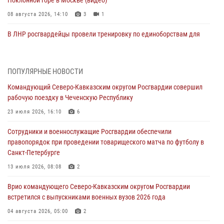
Поклонной горе в Москве (видео)
08 августа 2026, 14:10
3
1
В ЛНР росгвардейцы провели тренировку по единоборствам для
юных воспитанников спортивной школы
08 августа 2026, 13:00
1
ПОПУЛЯРНЫЕ НОВОСТИ
Сотрудники Росгвардии присоединились к утренней разминке у
Командующий Северо-Кавказским округом Росгвардии совершил
стен музея истории космонавтики в Калуге
рабочую поездку в Чеченскую Республику
08 августа 2026, 09:29
2
23 июля 2026, 16:10
6
В Северо-Западном округе Росгвардии продолжаются мероприятия
Сотрудники и военнослужащие Росгвардии обеспечили
в честь юбилея ведомства
правопорядок при проведении товарищеского матча по футболу в
08 августа 2026, 09:03
1
Санкт-Петербурге
Росгвардейцы в ЛНР совершенствуют навыки тактической
13 июля 2026, 08:08
2
медицины с учетом опыта СВО
Врио командующего Северо-Кавказским округом Росгвардии
08 августа 2026, 09:00
2
встретился с выпускниками военных вузов 2026 года
В Кабардино-Балкарии сотрудники Росгвардии провели турнир по
04 августа 2026, 05:00
2
настольному теннису ко Дню физкультурника