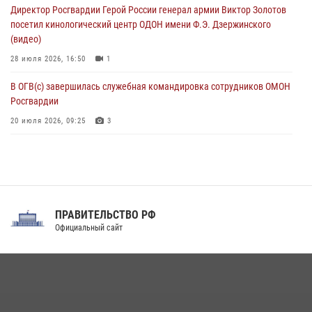
Директор Росгвардии Герой России генерал армии Виктор Золотов
08 августа 2026, 07:00
посетил кинологический центр ОДОН имени Ф.Э. Дзержинского
(видео)
28 июля 2026, 16:50
1
В ОГВ(с) завершилась служебная командировка сотрудников ОМОН
Росгвардии
20 июля 2026, 09:25
3
Директор Росгвардии Герой России генерал армии Виктор Золотов
поздравил специалистов подразделений тыла с профессиональным
праздником
31 июля 2026, 21:01
ПРАВИТЕЛЬСТВО РФ
Праздник «Один день с Росгвардией» к 105-летию Центрального
Официальный сайт
округа прошел на Поклонной горе
18 июля 2026, 13:43
15
1
При силовой поддержке СОБР Росгвардии в Иркутской области
повели рейды по соблюдению миграционного законодательства