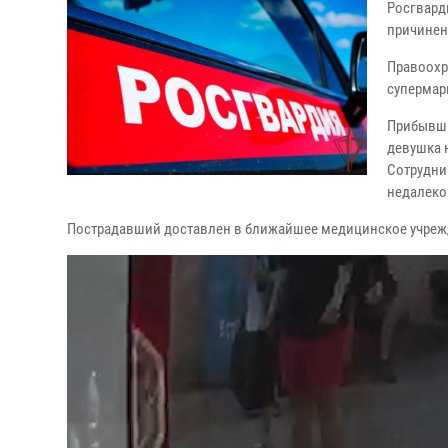
Росгвард
причинен
Правоохр
супермарк
Прибывши
девушка 
Сотрудни
недалеко
Пострадавший доставлен в ближайшее медицинское учрежд