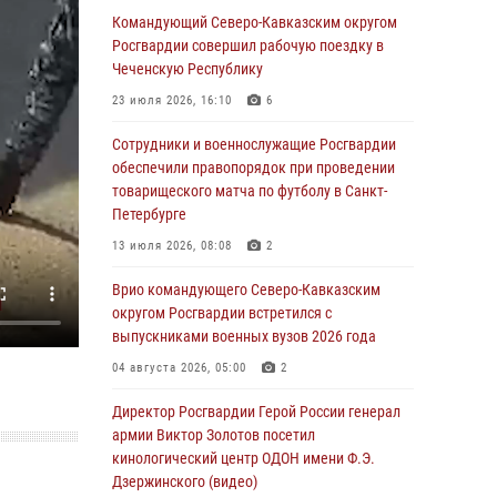
Командующий Северо-Кавказским округом
07 августа 2026, 12:54
Росгвардии совершил рабочую поездку в
Тонувшего ребенка спас росгвардеец в
Чеченскую Республику
Краснодарском крае
23 июля 2026, 16:10
6
07 августа 2026, 12:37
Сотрудники и военнослужащие Росгвардии
Юные гости из летних лагерей посетили
обеспечили правопорядок при проведении
кинологический центр Росгвардии (видео)
товарищеского матча по футболу в Санкт-
Петербурге
07 августа 2026, 12:20
3
1
13 июля 2026, 08:08
2
Ветеран войск правопорядка генерал-майор
Иван Пияшев – герой выпуска «Легенды
Врио командующего Северо-Кавказским
армии с Александром Маршалом»
округом Росгвардии встретился с
выпускниками военных вузов 2026 года
07 августа 2026, 12:00
04 августа 2026, 05:00
2
Представители ФСБ России по Уральскому
округу Росгвардии и ветераны военной
Директор Росгвардии Герой России генерал
контрразведки почтили память Николая
армии Виктор Золотов посетил
Кузнецова
кинологический центр ОДОН имени Ф.Э.
Дзержинского (видео)
07 августа 2026, 12:00
4