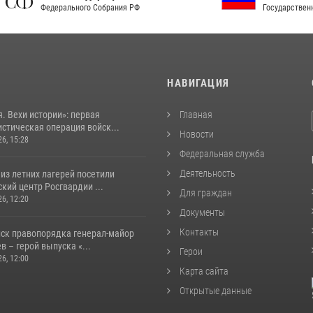
рального Собрания РФ
Государственной власти РФ
И
НАВИГАЦИЯ
. Вехи истории»: первая
Главная
стическая операция войск...
Новости
26, 15:28
Федеральная служба
Деятельность
из летних лагерей посетили
кий центр Росгвардии ...
Для граждан
26, 12:20
Документы
Контакты
йск правопорядка генерал-майор
 – герой выпуска «...
Герои
26, 12:00
Карта сайта
Открытые данные