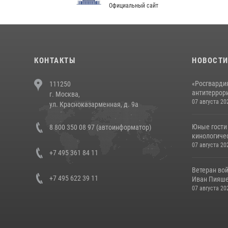
Официальный сайт
Феде
КОНТАКТЫ
НОВОСТ
«Росгвардия
111250
антитеррори
г. Москва,
07 августа 20
ул. Красноказарменная, д. 9а
Юные гости 
8 800 350 08 97 (автоинформатор)
кинологичес
07 августа 20
+7 495 361 84 11
Ветеран во
+7 495 622 39 11
Иван Пияшев
07 августа 20