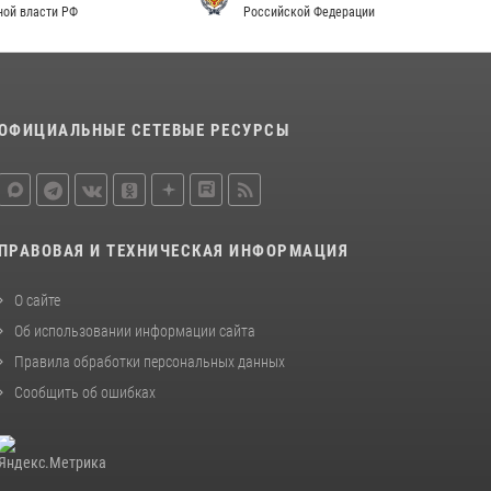
Российской Федерации
законодательства (видео)
30 июля 2026, 08:00
1
В Челябинске росгвардейцы задержали
злоумышленников, напавших на бригаду
ОФИЦИАЛЬНЫЕ СЕТЕВЫЕ РЕСУРСЫ
скорой помощи (видео)
14 июля 2026, 12:20
1
В Росгвардии прошла военно-научная
конференция по обобщению боевого опыта
ПРАВОВАЯ И ТЕХНИЧЕСКАЯ ИНФОРМАЦИЯ
08 июля 2026, 07:01
О сайте
Об использовании информации сайта
Правила обработки персональных данных
Сообщить об ошибках