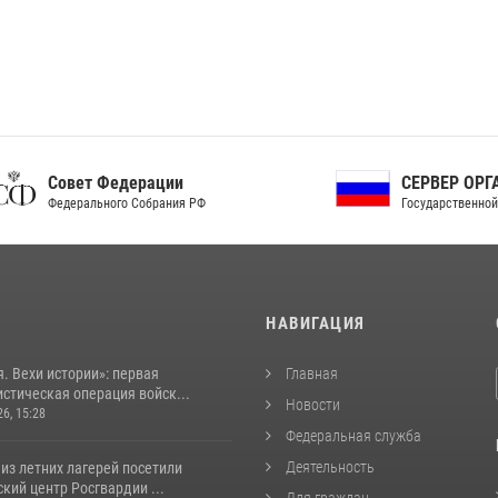
ет Федерации
СЕРВЕР ОРГАНОВ
рального Собрания РФ
Государственной власти РФ
И
НАВИГАЦИЯ
. Вехи истории»: первая
Главная
стическая операция войск...
Новости
26, 15:28
Федеральная служба
Деятельность
из летних лагерей посетили
кий центр Росгвардии ...