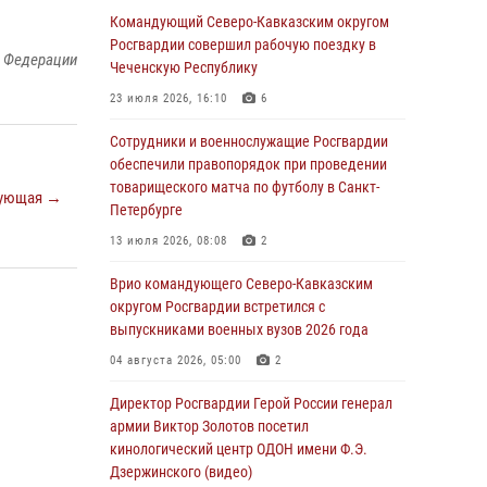
Иван Пияшев – герой выпуска «Легенды
Командующий Северо-Кавказским округом
армии с Александром Маршалом»
Росгвардии совершил рабочую поездку в
й Федерации
Чеченскую Республику
07 августа 2026, 12:00
23 июля 2026, 16:10
6
Представители ФСБ России по Уральскому
округу Росгвардии и ветераны военной
Сотрудники и военнослужащие Росгвардии
контрразведки почтили память Николая
обеспечили правопорядок при проведении
Кузнецова
товарищеского матча по футболу в Санкт-
ующая →
Петербурге
07 августа 2026, 12:00
4
13 июля 2026, 08:08
2
Росгвардейцы пресекли попытку руферов
подняться на крышу Смольного собора в
Врио командующего Северо-Кавказским
Санкт-Петербурге (видео)
округом Росгвардии встретился с
выпускниками военных вузов 2026 года
07 августа 2026, 11:34
3
1
04 августа 2026, 05:00
2
В Курске росгвардейцы провели занятие по
основам взрывобезопасности
Директор Росгвардии Герой России генерал
армии Виктор Золотов посетил
07 августа 2026, 11:33
кинологический центр ОДОН имени Ф.Э.
Дзержинского (видео)
Рэпер ST посетил раненых росгвардейцев в