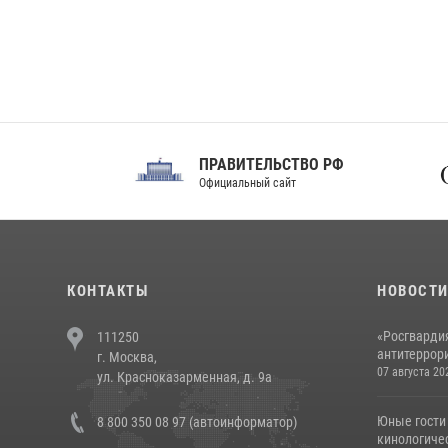
ПРАВИТЕЛЬСТВО РФ
Сов
Официальный сайт
Феде
КОНТАКТЫ
НОВОСТ
«Росгвардия
111250
антитеррори
г. Москва,
07 августа 20
ул. Красноказарменная, д. 9а
Юные гости 
8 800 350 08 97 (автоинформатор)
кинологичес