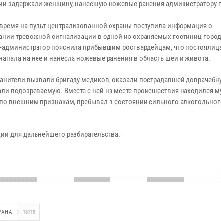
ии задержали женщину, нанесшую ножевые ранения администратору 
 время на пульт централизованной охраны поступила информация о
ании тревожной сигнализации в одной из охраняемых гостиниц город
администратор пояснила прибывшим росгвардейцам, что постоялица
напала на нее и нанесла ножевые ранения в область шеи и живота.
анители вызвали бригаду медиков, оказали пострадавшей доврачеб
али подозреваемую. Вместе с ней на месте происшествия находился м
 по внешним признакам, пребывал в состоянии сильного алкогольног
ии для дальнейшего разбирательства.
РАНА
16118