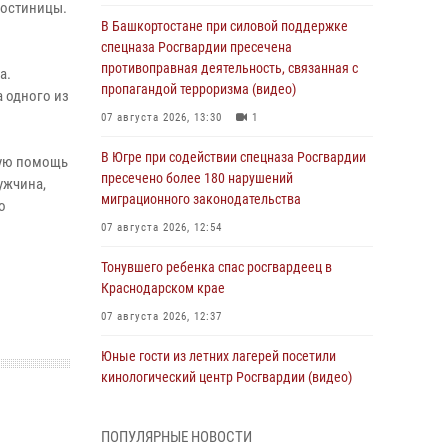
гостиницы.
В Башкортостане при силовой поддержке
спецназа Росгвардии пресечена
противоправная деятельность, связанная с
а.
пропагандой терроризма (видео)
 одного из
07 августа 2026, 13:30
1
В Югре при содействии спецназа Росгвардии
ную помощь
пресечено более 180 нарушений
ужчина,
миграционного законодательства
о
07 августа 2026, 12:54
Тонувшего ребенка спас росгвардеец в
Краснодарском крае
07 августа 2026, 12:37
Юные гости из летних лагерей посетили
кинологический центр Росгвардии (видео)
07 августа 2026, 12:20
3
1
ПОПУЛЯРНЫЕ НОВОСТИ
Ветеран войск правопорядка генерал-майор