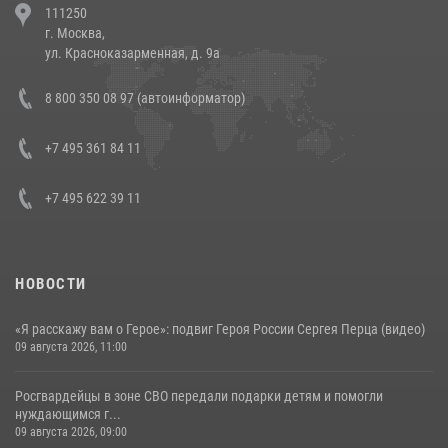
111250
напавших на бригаду скорой помощи (видео)
г. Москва,
14 июля 2026, 12:20
1
ул. Красноказарменная, д. 9а
Состоялась рабочая встреча директора Росгвардии Героя России
8 800 350 08 97 (автоинформатор)
генерала армии Виктора Золотова с заместителем полномочного
представителя Президента Российской Федерации в Северо-
Кавказском федеральном округе Виталием Кузнецовым
+7 495 361 84 11
30 июля 2026, 15:35
4
+7 495 622 39 11
НОВОСТИ
«Я расскажу вам о Герое»: подвиг Героя России Сергея Перца (видео)
09 августа 2026, 11:00
Росгвардейцы в зоне СВО передали подарки детям и помогли
нуждающимся г...
09 августа 2026, 09:00