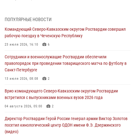
В Ульяновске росгвардейцы присоединились к донорской акции
(видео)
ПОПУЛЯРНЫЕ НОВОСТИ
09 августа 2026, 06:15
2
1
Командующий Северо-Кавказским округом Росгвардии совершил
рабочую поездку в Чеченскую Республику
Росгвардейцы провели занятие по стрелковой подготовке для
воспитанников Центра детского, юношеского туризма и
23 июля 2026, 16:10
6
краеведения Луганской Народной Республики
Сотрудники и военнослужащие Росгвардии обеспечили
09 августа 2026, 05:00
правопорядок при проведении товарищеского матча по футболу в
Санкт-Петербурге
В регионах Урала бойцам Росгвардии в зону СВО передали свежие
тиражи газет
13 июля 2026, 08:08
2
09 августа 2026, 05:00
Врио командующего Северо-Кавказским округом Росгвардии
встретился с выпускниками военных вузов 2026 года
Всероссийская ведомственная акции «Каникулы с Росгвардией
проходит в Сибири
04 августа 2026, 05:00
2
09 августа 2026, 04:00
5
Директор Росгвардии Герой России генерал армии Виктор Золотов
посетил кинологический центр ОДОН имени Ф.Э. Дзержинского
(видео)