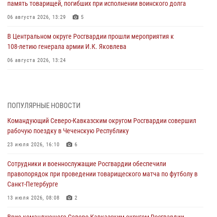
память товарищей, погибших при исполнении воинского долга
06 августа 2026, 13:29
5
В Центральном округе Росгвардии прошли мероприятия к
108‑летию генерала армии И.К. Яковлева
06 августа 2026, 13:24
Росгвардейцы задержали мужчину, открывшего стрельбу в
Подмосковье (видео)
06 августа 2026, 12:35
1
ПОПУЛЯРНЫЕ НОВОСТИ
Командующий Северо-Кавказским округом Росгвардии совершил
Росгвардейцы провели выставку вооружения для участников сбора
рабочую поездку в Чеченскую Республику
«Гвардеец» в Пензе (видео)
23 июля 2026, 16:10
6
06 августа 2026, 12:00
2
1
Сотрудники и военнослужащие Росгвардии обеспечили
В Курске росгвардейцы приняли участие в митинге, посвященном
правопорядок при проведении товарищеского матча по футболу в
второй годовщине вторжения ВСУ на территорию области
Санкт-Петербурге
06 августа 2026, 11:56
4
13 июля 2026, 08:08
2
В Санкт-Петербурге наряд Росгвардии задержал правонарушителя,
Врио командующего Северо-Кавказским округом Росгвардии