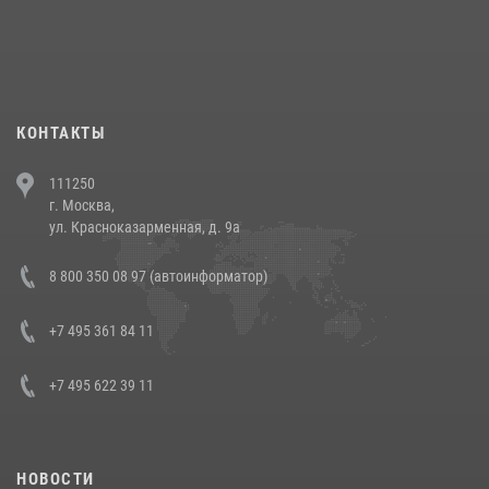
При силовой поддержке СОБР Росгвардии в Иркутской области
повели рейды по соблюдению миграционного законодательства
(видео)
30 июля 2026, 08:00
1
КОНТАКТЫ
В Челябинске росгвардейцы задержали злоумышленников,
111250
напавших на бригаду скорой помощи (видео)
г. Москва,
14 июля 2026, 12:20
1
ул. Красноказарменная, д. 9а
В Росгвардии прошла военно-научная конференция по обобщению
8 800 350 08 97 (автоинформатор)
боевого опыта
08 июля 2026, 07:01
+7 495 361 84 11
+7 495 622 39 11
НОВОСТИ