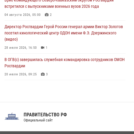
угрожавшего подростку травматическим пистолетом
встретился с выпускниками военных вузов 2026 года
06 августа 2026, 11:33
1
04 августа 2026, 05:00
2
В Зауралье при содействии СОБР Росгвардии ликвидирована
Директор Росгвардии Герой России генерал армии Виктор Золотов
крупная нарколаборатория
посетил кинологический центр ОДОН имени Ф.Э. Дзержинского
06 августа 2026, 11:27
(видео)
28 июля 2026, 16:50
1
В ОГВ(с) завершилась служебная командировка сотрудников ОМОН
Росгвардии
20 июля 2026, 09:25
3
Директор Росгвардии Герой России генерал армии Виктор Золотов
поздравил специалистов подразделений тыла с профессиональным
праздником
31 июля 2026, 21:01
ПРАВИТЕЛЬСТВО РФ
Праздник «Один день с Росгвардией» к 105-летию Центрального
Официальный сайт
округа прошел на Поклонной горе
18 июля 2026, 13:43
15
1