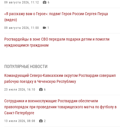
09 августа 2026, 11:12
6
«Я расскажу вам о Герое»: подвиг Героя России Сергея Перца
(видео)
09 августа 2026, 11:00
1
Росгвардейцы в зоне СВО передали подарки детям и помогли
нуждающимся гражданам
09 августа 2026, 09:00
В Чеченской Республике пожарные расчеты Росгвардии и МЧС
ПОПУЛЯРНЫЕ НОВОСТИ
отработали межведомственное взаимодействие
Командующий Северо-Кавказским округом Росгвардии совершил
09 августа 2026, 08:00
2
рабочую поездку в Чеченскую Республику
В Центральных регионах России продолжается ведомственная
23 июля 2026, 16:10
6
акция «Каникулы с Росгвардией»
Сотрудники и военнослужащие Росгвардии обеспечили
09 августа 2026, 08:00
8
правопорядок при проведении товарищеского матча по футболу в
Санкт-Петербурге
Лучшие футбольные команды Южного округа Росгвардии
определили на Кубани
13 июля 2026, 08:08
2