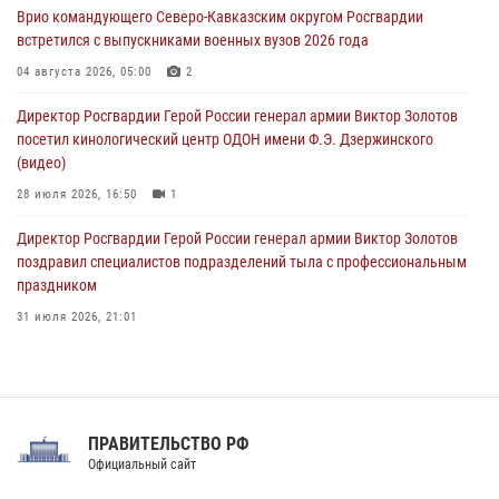
09 августа 2026, 07:00
Врио командующего Северо-Кавказским округом Росгвардии
встретился с выпускниками военных вузов 2026 года
В Кузбассе росгвардейцы помогли вернуть горожанке пропавшую
мать
04 августа 2026, 05:00
2
09 августа 2026, 07:00
Директор Росгвардии Герой России генерал армии Виктор Золотов
посетил кинологический центр ОДОН имени Ф.Э. Дзержинского
(видео)
28 июля 2026, 16:50
1
Директор Росгвардии Герой России генерал армии Виктор Золотов
поздравил специалистов подразделений тыла с профессиональным
праздником
31 июля 2026, 21:01
В ОГВ(с) завершилась служебная командировка сотрудников ОМОН
Росгвардии
20 июля 2026, 09:25
3
ПРАВИТЕЛЬСТВО РФ
Праздник «Один день с Росгвардией» к 105-летию Центрального
Официальный сайт
округа прошел на Поклонной горе