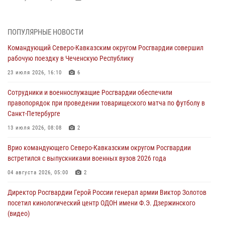
При содействии спецназа Росгвардии задержаны подозреваемые в
организации масштабной мошеннической схемы
ПОПУЛЯРНЫЕ НОВОСТИ
07 августа 2026, 09:52
Командующий Северо-Кавказским округом Росгвардии совершил
рабочую поездку в Чеченскую Республику
В Росгвардии завершился методический сбор с руководящим
составом военно-политических органов
23 июля 2026, 16:10
6
07 августа 2026, 09:05
3
Сотрудники и военнослужащие Росгвардии обеспечили
правопорядок при проведении товарищеского матча по футболу в
Мастер-класс по боевым искусствам провели росгвардейцы в
Санкт-Петербурге
Херсонской области
13 июля 2026, 08:08
2
07 августа 2026, 08:49
Врио командующего Северо-Кавказским округом Росгвардии
Росгвардейцы задержали хулигана, пугавшего пневматическим
встретился с выпускниками военных вузов 2026 года
пистолетом граждан центре Санкт-Петербурга
04 августа 2026, 05:00
2
07 августа 2026, 08:33
2
Директор Росгвардии Герой России генерал армии Виктор Золотов
посетил кинологический центр ОДОН имени Ф.Э. Дзержинского
(видео)