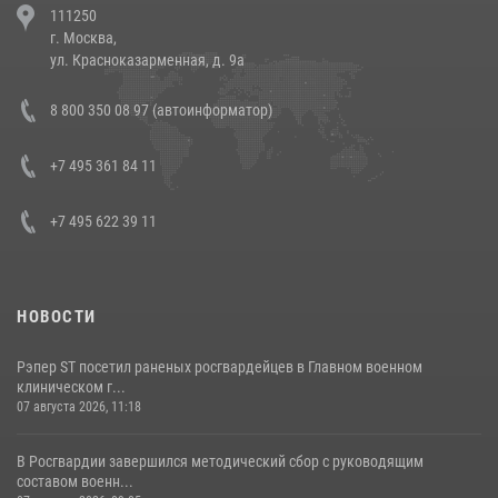
111250
напавших на бригаду скорой помощи (видео)
г. Москва,
14 июля 2026, 12:20
1
ул. Красноказарменная, д. 9а
В Росгвардии прошла военно-научная конференция по обобщению
8 800 350 08 97 (автоинформатор)
боевого опыта
08 июля 2026, 07:01
+7 495 361 84 11
+7 495 622 39 11
НОВОСТИ
Рэпер ST посетил раненых росгвардейцев в Главном военном
клиническом г...
07 августа 2026, 11:18
В Росгвардии завершился методический сбор с руководящим
составом военн...