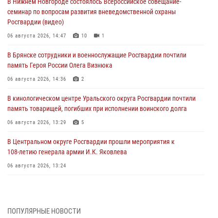
В Нижнем Новгороде состоялось Всероссийское совещание-
семинар по вопросам развития вневедомственной охраны
Росгвардии (видео)
06 августа 2026, 14:47
10
1
В Брянске сотрудники и военнослужащие Росгвардии почтили
память Героя России Олега Визнюка
06 августа 2026, 14:36
2
В кинологическом центре Уральского округа Росгвардии почтили
память товарищей, погибших при исполнении воинского долга
06 августа 2026, 13:29
5
В Центральном округе Росгвардии прошли мероприятия к
108‑летию генерала армии И.К. Яковлева
06 августа 2026, 13:24
Росгвардейцы задержали мужчину, открывшего стрельбу в
Подмосковье (видео)
06 августа 2026, 12:35
1
ПОПУЛЯРНЫЕ НОВОСТИ