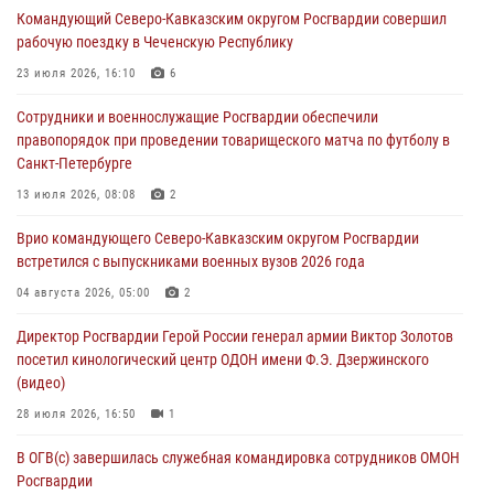
Командующий Северо-Кавказским округом Росгвардии совершил
Росгвардейцы провели выставку вооружения для участников сбора
рабочую поездку в Чеченскую Республику
«Гвардеец» в Пензе (видео)
23 июля 2026, 16:10
6
06 августа 2026, 12:00
2
1
Сотрудники и военнослужащие Росгвардии обеспечили
В Курске росгвардейцы приняли участие в митинге, посвященном
правопорядок при проведении товарищеского матча по футболу в
второй годовщине вторжения ВСУ на территорию области
Санкт-Петербурге
06 августа 2026, 11:56
4
13 июля 2026, 08:08
2
В Санкт-Петербурге наряд Росгвардии задержал правонарушителя,
Врио командующего Северо-Кавказским округом Росгвардии
угрожавшего подростку травматическим пистолетом
встретился с выпускниками военных вузов 2026 года
06 августа 2026, 11:33
1
04 августа 2026, 05:00
2
В Зауралье при содействии СОБР Росгвардии ликвидирована
Директор Росгвардии Герой России генерал армии Виктор Золотов
крупная нарколаборатория
посетил кинологический центр ОДОН имени Ф.Э. Дзержинского
06 августа 2026, 11:27
(видео)
28 июля 2026, 16:50
1
В ОГВ(с) завершилась служебная командировка сотрудников ОМОН
Росгвардии