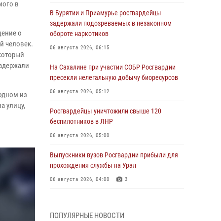
мого в
В Бурятии и Приамурье росгвардейцы
задержали подозреваемых в незаконном
щение о
обороте наркотиков
й человек.
06 августа 2026, 06:15
 который
задержали
На Сахалине при участии СОБР Росгвардии
пресекли нелегальную добычу биоресурсов
06 августа 2026, 05:12
одном из
а улицу,
Росгвардейцы уничтожили свыше 120
беспилотников в ЛНР
06 августа 2026, 05:00
Выпускники вузов Росгвардии прибыли для
прохождения службы на Урал
06 августа 2026, 04:00
3
Росгвардейцы проверили работу ЧОП в
детских оздоровительных лагерях в Курске
ПОПУЛЯРНЫЕ НОВОСТИ
(видео)