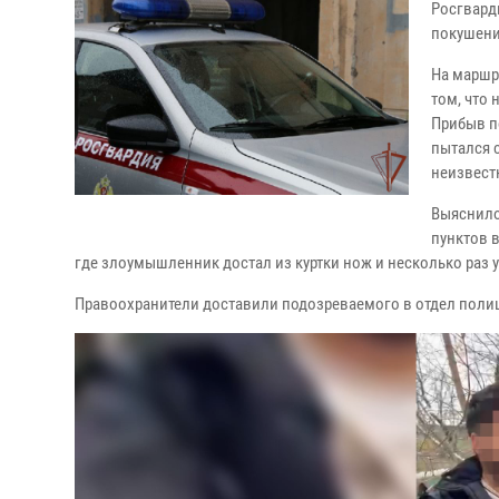
Росгвард
покушени
На маршр
том, что
Прибыв п
пытался 
неизвест
Выяснило
пунктов 
где злоумышленник достал из куртки нож и несколько раз 
Правоохранители доставили подозреваемого в отдел полиц