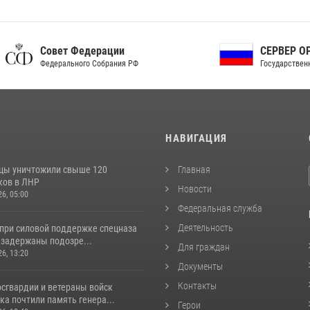
ет Федерации
СЕРВЕР ОРГАНОВ
рального Собрания РФ
Государственной власти РФ
И
НАВИГАЦИЯ
цы уничтожили свыше 120
Главная
ков в ЛНР
Новости
26, 05:00
Федеральная служба
Деятельность
 при силовой поддержке спецназа
 задержаны подозре...
Для граждан
26, 13:20
Документы
Контакты
сгвардии и ветераны войск
а почтили память генера...
Герои