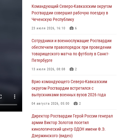
Командующий Северо-Кавказским округом
05 августа 2026, 14:44
1
Росгвардии совершил рабочую поездку в
Чеченскую Республику
На Северном Кавказе росгвардейцы приняли
участие в мероприятиях памяти генерала
23 июля 2026, 16:10
6
армии Ивана Яковлева
Сотрудники и военнослужащие Росгвардии
05 августа 2026, 14:30
3
обеспечили правопорядок при проведении
товарищеского матча по футболу в Санкт-
При содействии спецназа Росгвардии
Петербурге
задержаны подозреваемые в организации
незаконной миграции в Подмосковье (видео)
13 июля 2026, 08:08
2
05 августа 2026, 14:25
1
Врио командующего Северо-Кавказским
округом Росгвардии встретился с
В Великом Новгороде СОБР Росгвардии
выпускниками военных вузов 2026 года
оказал содействие в задержании
подозреваемых в причинении
04 августа 2026, 05:00
2
имущественного ущерба
Директор Росгвардии Герой России генерал
05 августа 2026, 13:53
армии Виктор Золотов посетил
кинологический центр ОДОН имени Ф.Э.
Формулу безопасности показал спецназ
Дзержинского (видео)
Росгвардии юным динамовцам