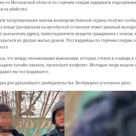
ии по Московской области по горячим следам задержали подозревае
и на убийство.
уте патрулирования экипаж вневедомственной охраны получил сооб
 на улице Центральная на автобусной остановке лежит раненый молодо
о указанному адресу, правоохранители увидели гражданина с ножом,
скрыться во дворах жилых домов. Росгвардейцы по горячим следам 
ного.
сь, что между незнакомыми мужчинами, которые стояли в очереди в 
выдачи онлайн-заказов, произошел конфликт. Молодые люди вышли н
ударил им пострадавшего.
ии для дальнейшего разбирательства. Возбуждено уголовное дело.