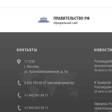
ПРАВИТЕЛЬСТВО РФ
Сов
Официальный сайт
Феде
КОНТАКТЫ
НОВОСТ
Росгвардей
111250
беспилотни
г. Москва,
06 августа 20
ул. Красноказарменная, д. 9а
В Удмуртии
8 800 350 08 97 (автоинформатор)
Росгвардии
05 августа 20
+7 495 361 84 11
Офицеры Ро
+7 495 622 39 11
правопорядк