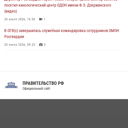
взрывобезопасности
посетил кинологический центр ОДОН имени Ф.Э. Дзержинского
07 августа 2026, 11:33
(видео)
28 июля 2026, 16:50
1
В ОГВ(с) завершилась служебная командировка сотрудников ОМОН
Росгвардии
20 июля 2026, 09:25
3
Директор Росгвардии Герой России генерал армии Виктор Золотов
поздравил специалистов подразделений тыла с профессиональным
праздником
31 июля 2026, 21:01
ПРАВИТЕЛЬСТВО РФ
Праздник «Один день с Росгвардией» к 105-летию Центрального
Официальный сайт
округа прошел на Поклонной горе
18 июля 2026, 13:43
15
1
При силовой поддержке СОБР Росгвардии в Иркутской области
повели рейды по соблюдению миграционного законодательства
(видео)