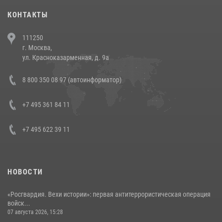
30 июля 2026, 08:00
1
КОНТАКТЫ
В Челябинске росгвардейцы задержали злоумышленников,
111250
напавших на бригаду скорой помощи (видео)
г. Москва,
14 июля 2026, 12:20
1
ул. Красноказарменная, д. 9а
В Росгвардии прошла военно-научная конференция по обобщению
8 800 350 08 97 (автоинформатор)
боевого опыта
08 июля 2026, 07:01
+7 495 361 84 11
+7 495 622 39 11
НОВОСТИ
«Росгвардия. Вехи истории»: первая антитеррористическая операция
войск...
07 августа 2026, 15:28