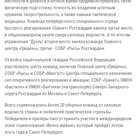
местности в дневное и ночное время продемонстрировать свою
физическую подготовку, точность во владении штатным
оружием, скорострельность, а также навыки тактической
медицины. Команда петербургского специального отряда
быстрого реагирования «Гранит» Росгвардии заняла третье место
в общекомандном зачёте среди силовых ведомств. А по итогам
упражнения "Дуэль" второе место заняла команда Главного
центра «Гридень», третье - СОБР «Рысь» Росгвардии.
От войск национальной гвардии Российской Федерации
участвовало шесть команд, включая Главный центр «Гридень»,
СОБР «Рысь» и СОБР «Мангуст» Центра специального назначения
сил оперативного реагирования и авиации, СОБР «Гранит», ОМОН
«Бастион» и ОМОН «Балтика» (на транспорте) Северо-Западного
округа Росгвардии из Москвы и Санкт-Петербурга.
Всего соревновались более 20 сборных команд от силовых
ведомств страны и любителей практической стрельбы.
Победители и призёры смогут принять участие в международном
этапе соревнований «Вечно живые», который пройдёт летом
этого года в Санкт-Петербурге.