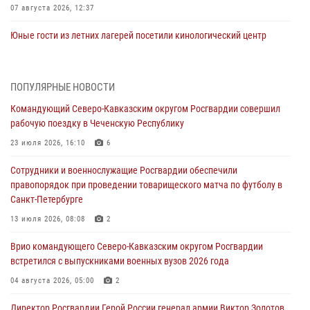
07 августа 2026, 12:37
Юные гости из летних лагерей посетили кинологический центр
Росгвардии (видео)
07 августа 2026, 12:20
3
1
ПОПУЛЯРНЫЕ НОВОСТИ
Ветеран войск правопорядка генерал-майор Иван Пияшев – герой
Командующий Северо-Кавказским округом Росгвардии совершил
выпуска «Легенды армии с Александром Маршалом»
рабочую поездку в Чеченскую Республику
07 августа 2026, 12:00
23 июля 2026, 16:10
6
Представители ФСБ России по Уральскому округу Росгвардии и
Сотрудники и военнослужащие Росгвардии обеспечили
ветераны военной контрразведки почтили память Николая
правопорядок при проведении товарищеского матча по футболу в
Кузнецова
Санкт-Петербурге
07 августа 2026, 12:00
4
13 июля 2026, 08:08
2
Росгвардейцы пресекли попытку руферов подняться на крышу
Врио командующего Северо-Кавказским округом Росгвардии
Смольного собора в Санкт-Петербурге (видео)
встретился с выпускниками военных вузов 2026 года
07 августа 2026, 11:34
3
1
04 августа 2026, 05:00
2
В Курске росгвардейцы провели занятие по основам
Директор Росгвардии Герой России генерал армии Виктор Золотов