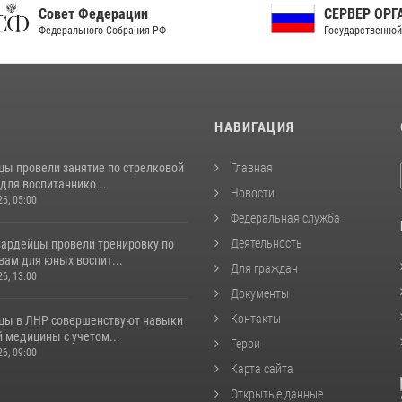
ет Федерации
СЕРВЕР ОРГАНОВ
рального Собрания РФ
Государственной власти РФ
И
НАВИГАЦИЯ
цы провели занятие по стрелковой
Главная
для воспитаннико...
Новости
26, 05:00
Федеральная служба
Деятельность
вардейцы провели тренировку по
вам для юных воспит...
Для граждан
26, 13:00
Документы
Контакты
цы в ЛНР совершенствуют навыки
 медицины с учетом...
Герои
26, 09:00
Карта сайта
Открытые данные