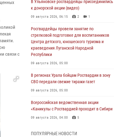
В Ульяновске росгвардейцы присоединились
ященных
к донорской акции (видео)
09 августа 2026, 06:15
2
1
с
воликой
Росгвардейцы провели занятие по
лекая
стрелковой подготовке для воспитанников
памяти.
Центра детского, юношеского туризма и
вою
краеведения Луганской Народной
ии связи с
Республики
09 августа 2026, 05:00
В регионах Урала бойцам Росгвардии в зону
СВО передали свежие тиражи газет
09 августа 2026, 05:00
Всероссийская ведомственная акции
«Каникулы с Росгвардией проходит в Сибири
09 августа 2026, 04:00
5
Росгвардейцы провели патриотическое
ПОПУЛЯРНЫЕ НОВОСТИ
занятие для детей на Поклонной горе в