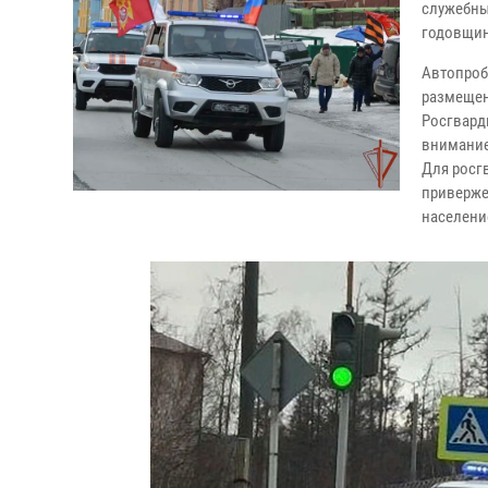
служебны
годовщин
Автопроб
размещен
Росгвард
внимание
Для росг
приверже
населени