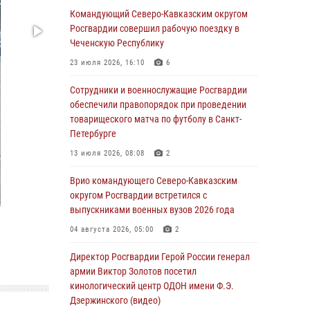
Москве (видео)
Командующий Северо-Кавказским округом
Росгвардии совершил рабочую поездку в
08 августа 2026, 14:10
3
1
Чеченскую Республику
В ЛНР росгвардейцы провели тренировку по
23 июля 2026, 16:10
6
единоборствам для юных воспитанников
спортивной школы
Сотрудники и военнослужащие Росгвардии
обеспечили правопорядок при проведении
08 августа 2026, 13:00
1
товарищеского матча по футболу в Санкт-
Петербурге
Сотрудники Росгвардии присоединились к
утренней разминке у стен музея истории
13 июля 2026, 08:08
2
космонавтики в Калуге
Врио командующего Северо-Кавказским
08 августа 2026, 09:29
2
округом Росгвардии встретился с
выпускниками военных вузов 2026 года
В Северо-Западном округе Росгвардии
продолжаются мероприятия в честь юбилея
04 августа 2026, 05:00
2
ведомства
Директор Росгвардии Герой России генерал
08 августа 2026, 09:03
1
армии Виктор Золотов посетил
кинологический центр ОДОН имени Ф.Э.
Росгвардейцы в ЛНР совершенствуют
Дзержинского (видео)
навыки тактической медицины с учетом