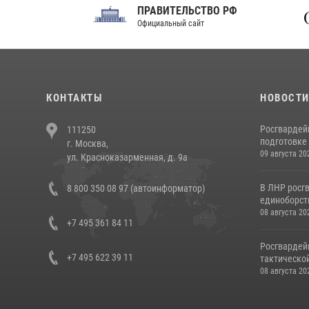
ПРАВИТЕЛЬСТВО РФ
Сов
Официальный сайт
Феде
КОНТАКТЫ
НОВОСТ
Росгвардей
111250
подготовке 
г. Москва,
09 августа 20
ул. Красноказарменная, д. 9а
В ЛНР росг
8 800 350 08 97 (автоинформатор)
единоборст
08 августа 20
+7 495 361 84 11
Росгвардей
+7 495 622 39 11
тактической
08 августа 20