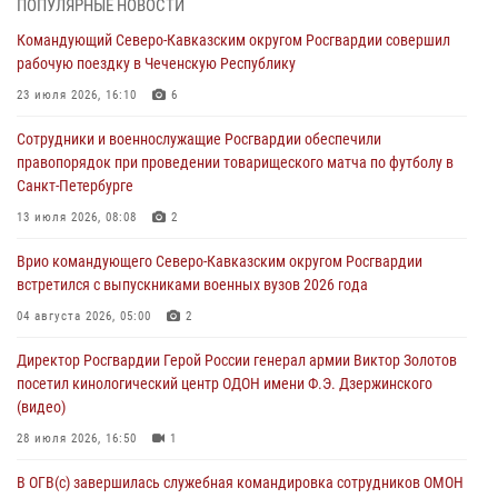
ПОПУЛЯРНЫЕ НОВОСТИ
Ветеран войск правопорядка генерал-майор Иван Пияшев – герой
Командующий Северо-Кавказским округом Росгвардии совершил
выпуска «Легенды армии с Александром Маршалом»
рабочую поездку в Чеченскую Республику
07 августа 2026, 12:00
23 июля 2026, 16:10
6
Росгвардейцы пресекли попытку руферов подняться на крышу
Сотрудники и военнослужащие Росгвардии обеспечили
Смольного собора в Санкт-Петербурге (видео)
правопорядок при проведении товарищеского матча по футболу в
07 августа 2026, 11:34
3
1
Санкт-Петербурге
В Курске росгвардейцы провели занятие по основам
13 июля 2026, 08:08
2
взрывобезопасности
Врио командующего Северо-Кавказским округом Росгвардии
07 августа 2026, 11:33
встретился с выпускниками военных вузов 2026 года
Рэпер ST посетил раненых росгвардейцев в Главном военном
04 августа 2026, 05:00
2
клиническом госпитале ведомства
Директор Росгвардии Герой России генерал армии Виктор Золотов
07 августа 2026, 11:18
2
посетил кинологический центр ОДОН имени Ф.Э. Дзержинского
(видео)
28 июля 2026, 16:50
1
В ОГВ(с) завершилась служебная командировка сотрудников ОМОН