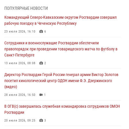
В Удмуртии при силовой поддержке спецназа Росгвардии
ПОПУЛЯРНЫЕ НОВОСТИ
задержаны подозреваемые в мошенничестве под видом оказания
Командующий Северо-Кавказским округом Росгвардии совершил
оздоровительных услуг (видео)
рабочую поездку в Чеченскую Республику
05 августа 2026, 13:20
1
1
23 июля 2026, 16:10
6
В Москве дети сотрудников и военнослужащих Росгвардии
Сотрудники и военнослужащие Росгвардии обеспечили
посетили мастер-класс по художественной гимнастике
правопорядок при проведении товарищеского матча по футболу в
05 августа 2026, 13:00
3
Санкт-Петербурге
Офицеры Росгвардии и ветераны войск правопорядка почтили
13 июля 2026, 08:08
2
память генерала армии Ивана Кирилловича Яковлева
Директор Росгвардии Герой России генерал армии Виктор Золотов
05 августа 2026, 12:40
6
посетил кинологический центр ОДОН имени Ф.Э. Дзержинского
(видео)
Росгвардейцы приняли участие в акции «Волна памяти»,
посвящённой 83‑й годовщине освобождения Белгорода от
28 июля 2026, 16:50
1
немецко‑фашистских захватчиков
В ОГВ(с) завершилась служебная командировка сотрудников ОМОН
05 августа 2026, 12:13
1
Росгвардии
20 июля 2026, 09:25
3