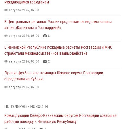
нуждающимся гражданам
09 августа 2026, 09:00
В Центральных регионах России продолжается ведомственная
акция «Каникулы с Росгвардией»
09 августа 2026, 08:00
8
В Чеченской Республике пожарные расчеты Росгвардии и МЧС
отработали межведомственное взаимодействие
09 августа 2026, 08:00
2
Лучшие футбольные команды Южного округа Росгвардии
определили на Кубани
09 августа 2026, 07:00
В Ульяновске росгвардейцы присоединились к донорской акции
(видео)
ПОПУЛЯРНЫЕ НОВОСТИ
09 августа 2026, 06:15
2
1
Командующий Северо-Кавказским округом Росгвардии совершил
рабочую поездку в Чеченскую Республику
В регионах Урала бойцам Росгвардии в зону СВО передали свежие