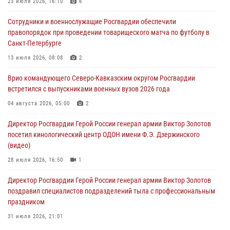
тиражи газет
23 июля 2026, 16:10
6
09 августа 2026, 05:00
Сотрудники и военнослужащие Росгвардии обеспечили
правопорядок при проведении товарищеского матча по футболу в
Росгвардейцы провели занятие по стрелковой подготовке для
Санкт-Петербурге
воспитанников Центра детского, юношеского туризма и
краеведения Луганской Народной Республики
13 июля 2026, 08:08
2
09 августа 2026, 05:00
Врио командующего Северо-Кавказским округом Росгвардии
встретился с выпускниками военных вузов 2026 года
Всероссийская ведомственная акции «Каникулы с Росгвардией
проходит в Сибири
04 августа 2026, 05:00
2
09 августа 2026, 04:00
5
Директор Росгвардии Герой России генерал армии Виктор Золотов
посетил кинологический центр ОДОН имени Ф.Э. Дзержинского
(видео)
28 июля 2026, 16:50
1
Директор Росгвардии Герой России генерал армии Виктор Золотов
поздравил специалистов подразделений тыла с профессиональным
праздником
31 июля 2026, 21:01