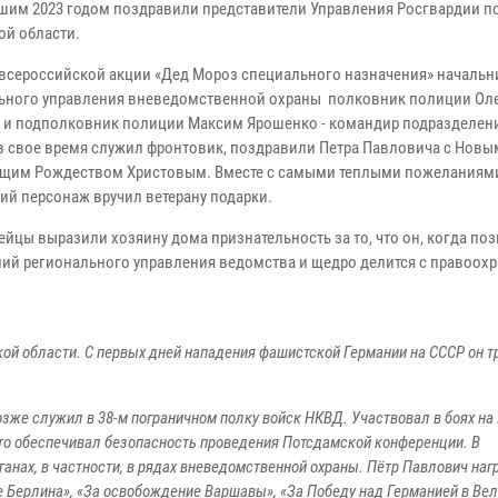
шим 2023 годом поздравили представители Управления Росгвардии п
ой области.
 всероссийской акции «Дед Мороз специального назначения» начальн
ьного управления вневедомственной охраны полковник полиции Ол
 и подполковник полиции Максим Ярошенко - командир подразделени
в свое время служил фронтовик, поздравили Петра Павловича с Новы
щим Рождеством Христовым. Вместе с самыми теплыми пожеланиям
ий персонаж вручил ветерану подарки.
ейцы выразили хозяину дома признательность за то, что он, когда по
ний регионального управления ведомства и щедро делится с правоох
ой области. С первых дней нападения фашистской Германии на СССР он т
озже служил в 38-м пограничном полку войск НКВД. Участвовал в боях на
, кто обеспечивал безопасность проведения Потсдамской конференции. В
анах, в частности, в рядах вневедомственной охраны. Пётр Павлович на
е Берлина», «За освобождение Варшавы», «За Победу над Германией в Ве