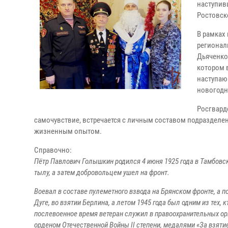
наступив
Ростовск
В рамках
регионал
Дьяченко
котором 
наступаю
новогодн
Росгвард
самочувствие, встречается с личным составом подразделе
жизненным опытом.
Справочно:
Пётр Павлович Голышкин родился 4 июня 1925 года в Тамбовск
тылу, а затем добровольцем ушел на фронт.
Воевал в составе пулеметного взвода на Брянском фронте, а п
Дуге, во взятии Берлина, а летом 1945 года был одним из тех
послевоенное время ветеран служил в правоохранительных орг
орденом Отечественной Войны II степени, медалями «За взяти