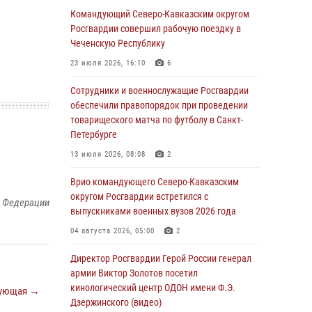
Иван Пияшев – герой выпуска «Легенды
Командующий Северо-Кавказским округом
армии с Александром Маршалом»
Росгвардии совершил рабочую поездку в
Чеченскую Республику
07 августа 2026, 12:00
23 июля 2026, 16:10
6
Представители ФСБ России по Уральскому
округу Росгвардии и ветераны военной
Сотрудники и военнослужащие Росгвардии
контрразведки почтили память Николая
обеспечили правопорядок при проведении
Кузнецова
товарищеского матча по футболу в Санкт-
Петербурге
07 августа 2026, 12:00
4
13 июля 2026, 08:08
2
Росгвардейцы пресекли попытку руферов
подняться на крышу Смольного собора в
Врио командующего Северо-Кавказским
Санкт-Петербурге (видео)
округом Росгвардии встретился с
й Федерации
выпускниками военных вузов 2026 года
07 августа 2026, 11:34
3
1
04 августа 2026, 05:00
2
В Курске росгвардейцы провели занятие по
основам взрывобезопасности
Директор Росгвардии Герой России генерал
армии Виктор Золотов посетил
07 августа 2026, 11:33
кинологический центр ОДОН имени Ф.Э.
ующая →
Дзержинского (видео)
Рэпер ST посетил раненых росгвардейцев в