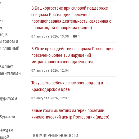
о
В Башкортостане при силовой поддержке
спецназа Росгвардии пресечена
ик
противоправная деятельность, связанная с
ег
пропагандой терроризма (видео)
я, в
07 августа 2026, 13:30
1
м годом и
и главный
В Югре при содействии спецназа Росгвардии
пресечено более 180 нарушений
миграционного законодательства
зволяет
07 августа 2026, 12:54
ранителями
Тонувшего ребенка спас росгвардеец в
Краснодарском крае
рудился в
07 августа 2026, 12:37
Юные гости из летних лагерей посетили
 Курской
кинологический центр Росгвардии (видео)
07 августа 2026, 12:20
3
1
гражден
ПОПУЛЯРНЫЕ НОВОСТИ
ликой
Ветеран войск правопорядка генерал-майор