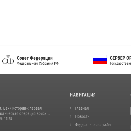
ет Федерации
СЕРВЕР ОРГАНОВ
рального Собрания РФ
Государственной власти РФ
И
НАВИГАЦИЯ
. Вехи истории»: первая
Главная
стическая операция войск...
Новости
26, 15:28
Федеральная служба