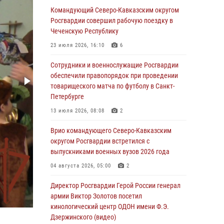
погибших при исполнении воинского долга
Командующий Северо-Кавказским округом
Росгвардии совершил рабочую поездку в
06 августа 2026, 13:29
5
Чеченскую Республику
В Центральном округе Росгвардии прошли
23 июля 2026, 16:10
6
мероприятия к 108‑летию генерала армии
И.К. Яковлева
Сотрудники и военнослужащие Росгвардии
обеспечили правопорядок при проведении
06 августа 2026, 13:24
товарищеского матча по футболу в Санкт-
Росгвардейцы задержали мужчину,
Петербурге
открывшего стрельбу в Подмосковье (видео)
13 июля 2026, 08:08
2
06 августа 2026, 12:35
1
Врио командующего Северо-Кавказским
Росгвардейцы провели выставку вооружения
округом Росгвардии встретился с
для участников сбора «Гвардеец» в Пензе
выпускниками военных вузов 2026 года
(видео)
04 августа 2026, 05:00
2
06 августа 2026, 12:00
2
1
Директор Росгвардии Герой России генерал
В Курске росгвардейцы приняли участие в
армии Виктор Золотов посетил
митинге, посвященном второй годовщине
кинологический центр ОДОН имени Ф.Э.
вторжения ВСУ на территорию области
Дзержинского (видео)