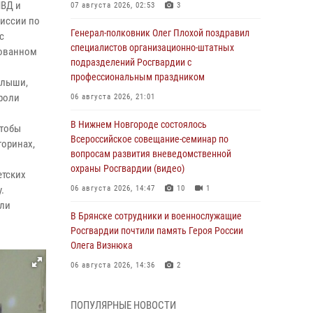
МВД и
07 августа 2026, 02:53
3
миссии по
Генерал-полковник Олег Плохой поздравил
 с
специалистов организационно-штатных
рованном
подразделений Росгвардии с
профессиональным праздником
алыши,
 роли
06 августа 2026, 21:01
В Нижнем Новгороде состоялось
чтобы
Всероссийское совещание-семинар по
торинах,
вопросам развития вневедомственной
охраны Росгвардии (видео)
етских
.
06 августа 2026, 14:47
10
1
или
В Брянске сотрудники и военнослужащие
Росгвардии почтили память Героя России
Олега Визнюка
06 августа 2026, 14:36
2
В кинологическом центре Уральского округа
ПОПУЛЯРНЫЕ НОВОСТИ
Росгвардии почтили память товарищей,