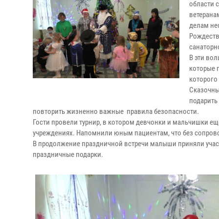
области 
ветерана
делам не
Рождеств
санаторн
В эти во
которые 
которого
Сказочны
подарить
повторить жизненно важные правила безопасности.
Гости провели турнир, в котором девчонки и мальчишки ещ
учреждениях. Напомнили юным пациентам, что без сопрово
В продолжение праздничной встречи малыши приняли участ
праздничные подарки.