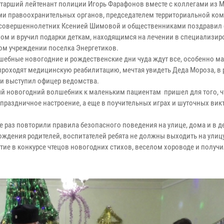
старший лейтенант полиции Игорь Фарафонов вместе с коллегами из 
ми правоохранительных органов, председателем территориальной ко
совершеннолетних Ксенией Шимовой и общественниками поздравил
ом и вручил подарки деткам, находящимся на лечении в специализи
ом учреждении поселка Энергетиков.
лшебные новогодние и рождественские дни чуда ждут все, особенно м
проходят медицинскую реабилитацию, мечтая увидеть Деда Мороза, в
 и выступил офицер ведомства.
й новогодний волшебник к маленьким пациентам пришел для того, 
 праздничное настроение, а еще в поучительных играх и шуточных вик
е раз повторили правила безопасного поведения на улице, дома и в д
ждения родителей, воспитателей ребята не должны выходить на улицу
ие в конкурсе чтецов новогодних стихов, веселом хороводе и получ