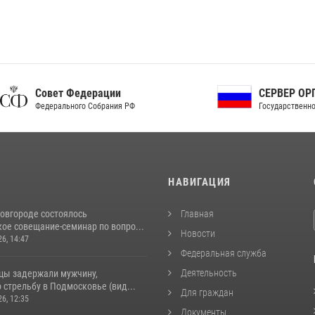
ет Федерации
СЕРВЕР ОРГАНОВ
рального Собрания РФ
Государственной власти РФ
И
НАВИГАЦИЯ
овгороде состоялось
Главная
ое совещание-семинар по вопро...
Новости
26, 14:47
Федеральная служба
Деятельность
цы задержали мужчину,
стрельбу в Подмосковье (вид...
Для граждан
26, 12:35
Документы