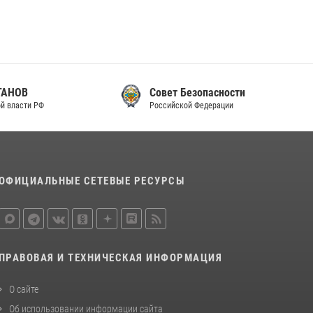
законодательства (видео)
30 июля 2026, 08:00
1
В Челябинске росгвардейцы задержали
злоумышленников, напавших на бригаду
скорой помощи (видео)
Совет Безопасности
Российской Федерации
14 июля 2026, 12:20
1
В Росгвардии прошла военно-научная
конференция по обобщению боевого опыта
08 июля 2026, 07:01
ОФИЦИАЛЬНЫЕ СЕТЕВЫЕ РЕСУРСЫ
ПРАВОВАЯ И ТЕХНИЧЕСКАЯ ИНФОРМАЦИЯ
О сайте
Об использовании информации сайта