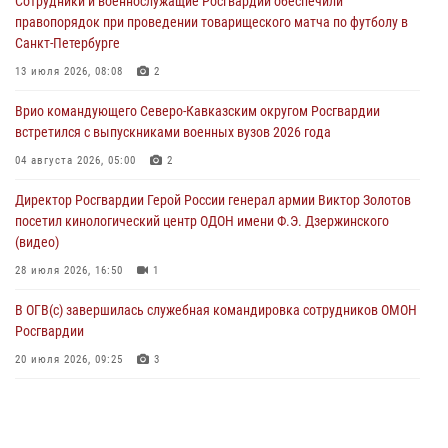
Сотрудники и военнослужащие Росгвардии обеспечили
В Курске росгвардейцы приняли участие в митинге, посвященном
правопорядок при проведении товарищеского матча по футболу в
второй годовщине вторжения ВСУ на территорию области
Санкт-Петербурге
06 августа 2026, 11:56
4
13 июля 2026, 08:08
2
В Санкт-Петербурге наряд Росгвардии задержал правонарушителя,
Врио командующего Северо-Кавказским округом Росгвардии
угрожавшего подростку травматическим пистолетом
встретился с выпускниками военных вузов 2026 года
06 августа 2026, 11:33
1
04 августа 2026, 05:00
2
В Зауралье при содействии СОБР Росгвардии ликвидирована
Директор Росгвардии Герой России генерал армии Виктор Золотов
крупная нарколаборатория
посетил кинологический центр ОДОН имени Ф.Э. Дзержинского
06 августа 2026, 11:27
(видео)
28 июля 2026, 16:50
1
В ОГВ(с) завершилась служебная командировка сотрудников ОМОН
Росгвардии
20 июля 2026, 09:25
3
Директор Росгвардии Герой России генерал армии Виктор Золотов
поздравил специалистов подразделений тыла с профессиональным
праздником