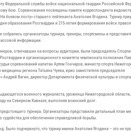
ту Федеральной службы войск национальной гвардии Российской Фе
ому бою. Соревнования посвящены памяти корреспондента ведомст
На боевом посту» старшего лейтенанта Анатолия Ягодина. Турнир приу
 дня образования Росгвардии и 215-летия формирования войск право
че собрались организаторы турнира, тренеры, спортсмены и представит
массовой информации.
икеров, отвечавших на вопросы аудитории, были председатель Спорт
 Росгвардии и организационного комитета чемпионата полковник Пав
судья соревнований капитан Артем Гончаров, министр спорта Нижего
 медицины региона Татьяна Чуева, врио заместителя председателя
 Андрей Вагин, директор Департамента физической культуры и спорта
выдающегося военного журналиста, уроженца Нижегородской области,
году на Северном Кавказе, выполняя воинский долг.
предстоящего турнира. Организаторы представили детальный план ме
о судейства для обеспечения справедливой борьбы.
 Было подчеркнуто, что турнир имени Анатолия Ягодина – это не пр