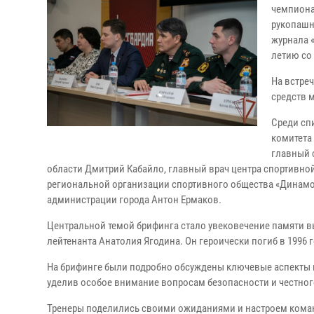
чемпиона
рукопашн
журнала «
летию со
На встре
средств 
Среди сп
комитета
главный 
области Дмитрий Кабайло, главный врач центра спортивной
региональной организации спортивного общества «Динамо»
администрации города Антон Ермаков.
Центральной темой брифинга стало увековечение памяти 
лейтенанта Анатолия Ягодина. Он героически погиб в 1996 
На брифинге были подробно обсуждены ключевые аспекты 
уделив особое внимание вопросам безопасности и честног
Тренеры поделились своими ожиданиями и настроем команд.