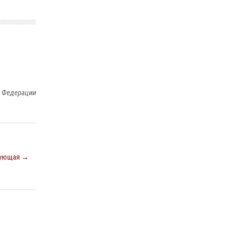
й Федерации
ующая →