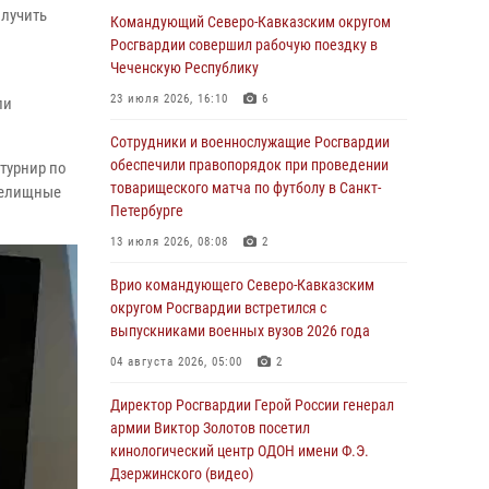
олучить
ликвидирована крупная нарколаборатория
Командующий Северо-Кавказским округом
Росгвардии совершил рабочую поездку в
06 августа 2026, 11:27
Чеченскую Республику
В Москве росгвардейцы задержали троих
23 июля 2026, 16:10
6
ли
мужчин, устроивших пьяный дебош в баре
(видео)
Сотрудники и военнослужащие Росгвардии
обеспечили правопорядок при проведении
турнир по
06 августа 2026, 11:20
1
товарищеского матча по футболу в Санкт-
релищные
Петербурге
Взрывотехники Росгвардии на Ставрополье
обезвредили снаряд времен Великой
13 июля 2026, 08:08
2
Отечественной войны
Врио командующего Северо-Кавказским
06 августа 2026, 11:15
округом Росгвардии встретился с
выпускниками военных вузов 2026 года
Подвиги героев‑росгвардейцев увековечили
в новой музейной экспозиции белгородского
04 августа 2026, 05:00
2
музея‑диорамы «Курская битва.
Белгородское направление»
Директор Росгвардии Герой России генерал
армии Виктор Золотов посетил
06 августа 2026, 10:30
3
кинологический центр ОДОН имени Ф.Э.
Дзержинского (видео)
Охрану общественного порядка и