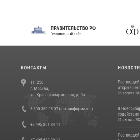
ПРАВИТЕЛЬСТВО РФ
Сов
Официальный сайт
Феде
КОНТАКТЫ
НОВОСТ
Росгвардей
111250
открывшего 
г. Москва,
06 августа 20
ул. Красноказарменная, д. 9а
В Новосиби
8 800 350 08 97 (автоинформатор)
содействие 
06 августа 20
+7 495 361 84 11
Росгвардей
+7 495 622 39 11