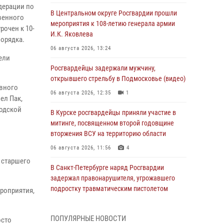
дерации по
В Центральном округе Росгвардии прошли
венного
мероприятия к 108‑летию генерала армии
рочен к 10-
И.К. Яковлева
порядка.
06 августа 2026, 13:24
ели
Росгвардейцы задержали мужчину,
открывшего стрельбу в Подмосковье (видео)
ивного
06 августа 2026, 12:35
1
ел Пак,
родской
В Курске росгвардейцы приняли участие в
митинге, посвященном второй годовщине
вторжения ВСУ на территорию области
06 августа 2026, 11:56
4
 старшего
В Санкт-Петербурге наряд Росгвардии
задержал правонарушителя, угрожавшего
подростку травматическим пистолетом
роприятия,
06 августа 2026, 11:33
1
ПОПУЛЯРНЫЕ НОВОСТИ
осто
В Зауралье при содействии СОБР Росгвардии