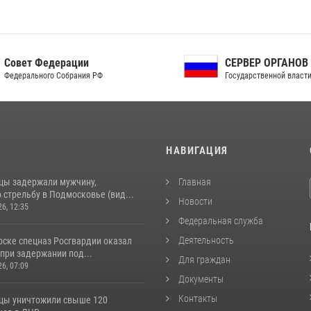
ет Федерации
СЕРВЕР ОРГАНОВ
рального Собрания РФ
Государственной власти РФ
И
НАВИГАЦИЯ
цы задержали мужчину,
Главная
стрельбу в Подмосковье (вид...
Новости
26, 12:35
Федеральная служба
Деятельность
рске спецназ Росгвардии оказал
при задержании под...
Для граждан
26, 07:09
Документы
Контакты
цы уничтожили свыше 120