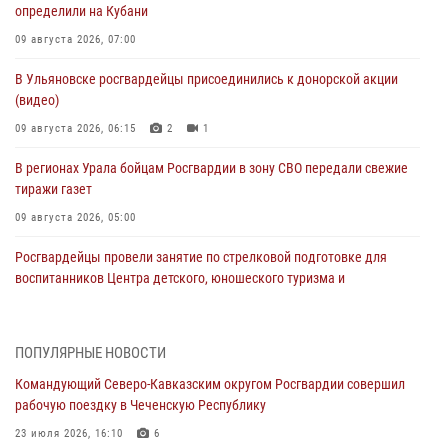
определили на Кубани
09 августа 2026, 07:00
В Ульяновске росгвардейцы присоединились к донорской акции
(видео)
09 августа 2026, 06:15
2
1
В регионах Урала бойцам Росгвардии в зону СВО передали свежие
тиражи газет
09 августа 2026, 05:00
Росгвардейцы провели занятие по стрелковой подготовке для
воспитанников Центра детского, юношеского туризма и
краеведения Луганской Народной Республики
09 августа 2026, 05:00
ПОПУЛЯРНЫЕ НОВОСТИ
Всероссийская ведомственная акции «Каникулы с Росгвардией
Командующий Северо-Кавказским округом Росгвардии совершил
проходит в Сибири
рабочую поездку в Чеченскую Республику
09 августа 2026, 04:00
5
23 июля 2026, 16:10
6