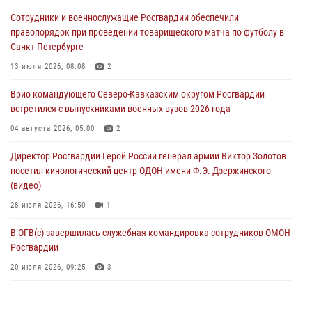
Росгвардейцы провели патриотическое занятие для детей на
Сотрудники и военнослужащие Росгвардии обеспечили
Поклонной горе в Москве (видео)
правопорядок при проведении товарищеского матча по футболу в
08 августа 2026, 14:10
3
1
Санкт-Петербурге
В ЛНР росгвардейцы провели тренировку по единоборствам для
13 июля 2026, 08:08
2
юных воспитанников спортивной школы
Врио командующего Северо-Кавказским округом Росгвардии
08 августа 2026, 13:00
1
встретился с выпускниками военных вузов 2026 года
Сотрудники Росгвардии присоединились к утренней разминке у
04 августа 2026, 05:00
2
стен музея истории космонавтики в Калуге
Директор Росгвардии Герой России генерал армии Виктор Золотов
08 августа 2026, 09:29
2
посетил кинологический центр ОДОН имени Ф.Э. Дзержинского
(видео)
28 июля 2026, 16:50
1
В ОГВ(с) завершилась служебная командировка сотрудников ОМОН
Росгвардии
20 июля 2026, 09:25
3
Директор Росгвардии Герой России генерал армии Виктор Золотов
поздравил специалистов подразделений тыла с профессиональным