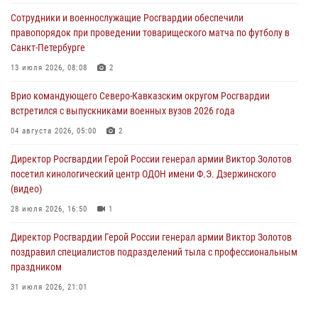
В Кабардино-Балкарии сотрудники Росгвардии провели турнир по
Сотрудники и военнослужащие Росгвардии обеспечили
настольному теннису ко Дню физкультурника
правопорядок при проведении товарищеского матча по футболу в
08 августа 2026, 07:00
Санкт-Петербурге
Росгвардейцы обеспечили безопасность «Поезда Победы» в
13 июля 2026, 08:08
2
Кузбассе
Врио командующего Северо-Кавказским округом Росгвардии
08 августа 2026, 07:00
встретился с выпускниками военных вузов 2026 года
В Москве росгвардейцы оказали помощь медикам и девушке с
04 августа 2026, 05:00
2
ограниченными возможностями здоровья (видео)
Директор Росгвардии Герой России генерал армии Виктор Золотов
08 августа 2026, 06:32
1
посетил кинологический центр ОДОН имени Ф.Э. Дзержинского
(видео)
28 июля 2026, 16:50
1
Директор Росгвардии Герой России генерал армии Виктор Золотов
поздравил специалистов подразделений тыла с профессиональным
праздником
31 июля 2026, 21:01
В ОГВ(с) завершилась служебная командировка сотрудников ОМОН