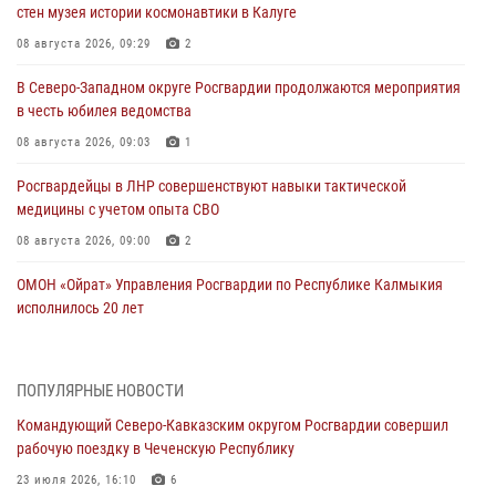
стен музея истории космонавтики в Калуге
08 августа 2026, 09:29
2
В Северо-Западном округе Росгвардии продолжаются мероприятия
в честь юбилея ведомства
08 августа 2026, 09:03
1
Росгвардейцы в ЛНР совершенствуют навыки тактической
медицины с учетом опыта СВО
08 августа 2026, 09:00
2
ОМОН «Ойрат» Управления Росгвардии по Республике Калмыкия
исполнилось 20 лет
08 августа 2026, 07:00
Военнослужащие Софринской бригады Росгвардии встретились с
ПОПУЛЯРНЫЕ НОВОСТИ
участником патриотического проекта «Дорогой Ломоносова —
Командующий Северо-Кавказским округом Росгвардии совершил
дорогой к Победе в СВО» (видео)
рабочую поездку в Чеченскую Республику
08 августа 2026, 07:00
2
1
23 июля 2026, 16:10
6