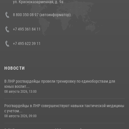
ул. Красноказарменная, д. 9а
Состоялась рабочая встреча директора Росгвардии Героя России
8 800 350 08 97 (автоинформатор)
генерала армии Виктора Золотова с заместителем полномочного
представителя Президента Российской Федерации в Северо-
Кавказском федеральном округе Виталием Кузнецовым
+7 495 361 84 11
30 июля 2026, 15:35
4
+7 495 622 39 11
НОВОСТИ
В ЛНР росгвардейцы провели тренировку по единоборствам для
юных воспит...
08 августа 2026, 13:00
Росгвардейцы в ЛНР совершенствуют навыки тактической медицины
с учетом...
08 августа 2026, 09:00