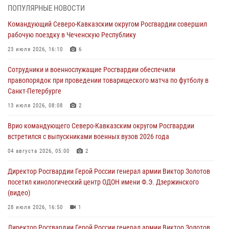
ПОПУЛЯРНЫЕ НОВОСТИ
В Кабардино-Балкарии сотрудники Росгвардии провели турнир по
Командующий Северо-Кавказским округом Росгвардии совершил
настольному теннису ко Дню физкультурника
рабочую поездку в Чеченскую Республику
08 августа 2026, 07:00
23 июля 2026, 16:10
6
Росгвардейцы обеспечили безопасность «Поезда Победы» в
Сотрудники и военнослужащие Росгвардии обеспечили
Кузбассе
правопорядок при проведении товарищеского матча по футболу в
08 августа 2026, 07:00
Санкт-Петербурге
В Москве росгвардейцы оказали помощь медикам и девушке с
13 июля 2026, 08:08
2
ограниченными возможностями здоровья (видео)
Врио командующего Северо-Кавказским округом Росгвардии
08 августа 2026, 06:32
1
встретился с выпускниками военных вузов 2026 года
Спецназ Росгвардии в Марий Эл почтил память товарища на
04 августа 2026, 05:00
2
тактическом турнире (видео)
Директор Росгвардии Герой России генерал армии Виктор Золотов
08 августа 2026, 06:15
9
1
посетил кинологический центр ОДОН имени Ф.Э. Дзержинского
(видео)
28 июля 2026, 16:50
1
Директор Росгвардии Герой России генерал армии Виктор Золотов