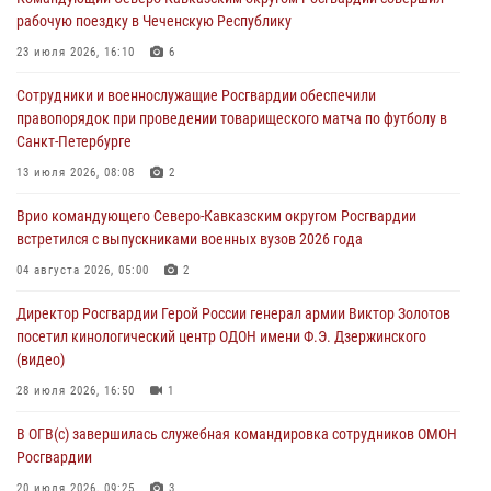
задержании подозреваемых в похищении человека и
рабочую поездку в Чеченскую Республику
вымогательстве (видео)
23 июля 2026, 16:10
6
06 августа 2026, 07:09
1
Сотрудники и военнослужащие Росгвардии обеспечили
Сотрудники и военнослужащие Росгвардии обеспечили
правопорядок при проведении товарищеского матча по футболу в
правопорядок при проведении матча Кубка России по футболу в
Санкт-Петербурге
Санкт-Петербурге
13 июля 2026, 08:08
2
06 августа 2026, 07:03
3
Врио командующего Северо-Кавказским округом Росгвардии
В Грозном военнослужащие Росгвардии присоединились к
встретился с выпускниками военных вузов 2026 года
всероссийской донорской акции «От сердца к сердцу»
04 августа 2026, 05:00
2
06 августа 2026, 06:30
Директор Росгвардии Герой России генерал армии Виктор Золотов
В Бурятии и Приамурье росгвардейцы задержали подозреваемых в
посетил кинологический центр ОДОН имени Ф.Э. Дзержинского
незаконном обороте наркотиков
(видео)
06 августа 2026, 06:15
28 июля 2026, 16:50
1
В ОГВ(с) завершилась служебная командировка сотрудников ОМОН
Росгвардии
20 июля 2026, 09:25
3