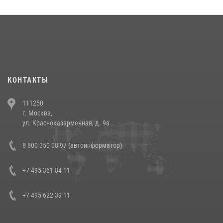
округа прошел на Поклонной горе
18 июля 2026, 13:43
15
1
При силовой поддержке СОБР Росгвардии в Иркутской области
повели рейды по соблюдению миграционного законодательства
(видео)
30 июля 2026, 08:00
1
КОНТАКТЫ
В Челябинске росгвардейцы задержали злоумышленников,
111250
напавших на бригаду скорой помощи (видео)
г. Москва,
14 июля 2026, 12:20
1
ул. Красноказарменная, д. 9а
В Росгвардии прошла военно-научная конференция по обобщению
8 800 350 08 97 (автоинформатор)
боевого опыта
08 июля 2026, 07:01
+7 495 361 84 11
+7 495 622 39 11