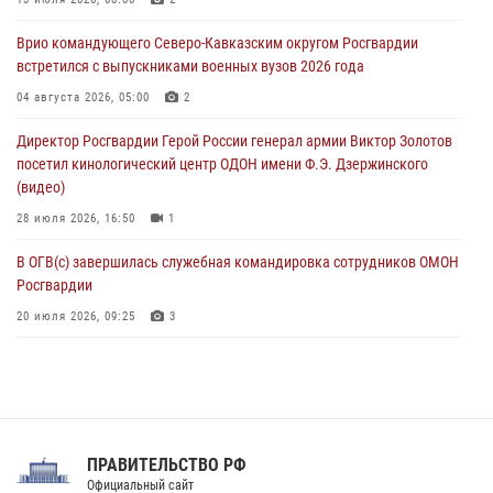
В Санкт-Петербурге наряд Росгвардии задержал правонарушителя,
Врио командующего Северо-Кавказским округом Росгвардии
угрожавшего подростку травматическим пистолетом
встретился с выпускниками военных вузов 2026 года
06 августа 2026, 11:33
1
04 августа 2026, 05:00
2
В Зауралье при содействии СОБР Росгвардии ликвидирована
Директор Росгвардии Герой России генерал армии Виктор Золотов
крупная нарколаборатория
посетил кинологический центр ОДОН имени Ф.Э. Дзержинского
06 августа 2026, 11:27
(видео)
28 июля 2026, 16:50
1
В ОГВ(с) завершилась служебная командировка сотрудников ОМОН
Росгвардии
20 июля 2026, 09:25
3
Директор Росгвардии Герой России генерал армии Виктор Золотов
поздравил специалистов подразделений тыла с профессиональным
праздником
31 июля 2026, 21:01
ПРАВИТЕЛЬСТВО РФ
Праздник «Один день с Росгвардией» к 105-летию Центрального
Официальный сайт