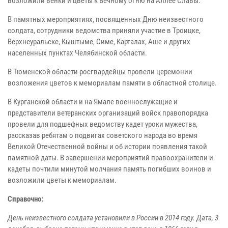
возложили венки и цветы к Вечному огню на Аллее Славы.
В памятных мероприятиях, посвященных Дню неизвестного
солдата, сотрудники ведомства приняли участие в Троицке,
Верхнеуральске, Кыштыме, Симе, Карталах, Аше и других
населенных пунктах Челябинской области.
В Тюменской области росгвардейцы провели церемонии
возложения цветов к мемориалам памяти в областной столице.
В Курганской области и на Ямале военнослужащие и
представители ветеранских организаций войск правопорядка
провели для подшефных ведомству кадет уроки мужества,
рассказав ребятам о подвигах советского народа во время
Великой Отечественной войны и об истории появления такой
памятной даты. В завершении мероприятий правоохранители и
кадеты почтили минутой молчания память погибших воинов и
возложили цветы к мемориалам.
Справочно:
День неизвестного солдата установили в России в 2014 году. Дата, 3