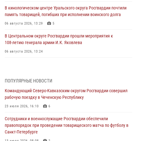
В кинологическом центре Уральского округа Росгвардии почтили
память товарищей, погибших при исполнении воинского долга
06 августа 2026, 13:29
5
В Центральном округе Росгвардии прошли мероприятия к
108‑летию генерала армии И.К. Яковлева
06 августа 2026, 13:24
Росгвардейцы задержали мужчину, открывшего стрельбу в
Подмосковье (видео)
06 августа 2026, 12:35
1
ПОПУЛЯРНЫЕ НОВОСТИ
Командующий Северо-Кавказским округом Росгвардии совершил
Росгвардейцы провели выставку вооружения для участников сбора
рабочую поездку в Чеченскую Республику
«Гвардеец» в Пензе (видео)
23 июля 2026, 16:10
6
06 августа 2026, 12:00
2
1
Сотрудники и военнослужащие Росгвардии обеспечили
В Курске росгвардейцы приняли участие в митинге, посвященном
правопорядок при проведении товарищеского матча по футболу в
второй годовщине вторжения ВСУ на территорию области
Санкт-Петербурге
06 августа 2026, 11:56
4
13 июля 2026, 08:08
2