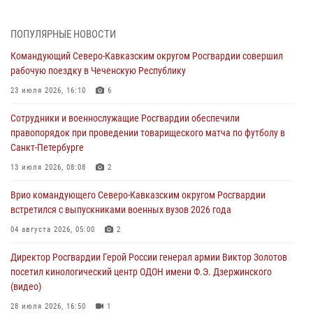
06 августа 2026, 12:00
2
1
ПОПУЛЯРНЫЕ НОВОСТИ
В Курске росгвардейцы приняли участие в митинге, посвященном
Командующий Северо-Кавказским округом Росгвардии совершил
второй годовщине вторжения ВСУ на территорию области
рабочую поездку в Чеченскую Республику
06 августа 2026, 11:56
4
23 июля 2026, 16:10
6
В Санкт-Петербурге наряд Росгвардии задержал правонарушителя,
Сотрудники и военнослужащие Росгвардии обеспечили
угрожавшего подростку травматическим пистолетом
правопорядок при проведении товарищеского матча по футболу в
06 августа 2026, 11:33
1
Санкт-Петербурге
В Зауралье при содействии СОБР Росгвардии ликвидирована
13 июля 2026, 08:08
2
крупная нарколаборатория
Врио командующего Северо-Кавказским округом Росгвардии
06 августа 2026, 11:27
встретился с выпускниками военных вузов 2026 года
В Москве росгвардейцы задержали троих мужчин, устроивших
04 августа 2026, 05:00
2
пьяный дебош в баре (видео)
Директор Росгвардии Герой России генерал армии Виктор Золотов
06 августа 2026, 11:20
1
посетил кинологический центр ОДОН имени Ф.Э. Дзержинского
(видео)
28 июля 2026, 16:50
1