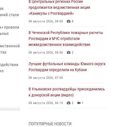
В Центральных регионах России
продолжается ведомственная акция
ая
«Каникулы с Росгвардией»
аний стали
09 августа 2026, 08:00
8
х» провели
В Чеченской Республике пожарные расчеты
льных
Росгвардии и МЧС отработали
межведомственное взаимодействие
омственной
стах
09 августа 2026, 08:00
2
Лучшие футбольные команды Южного округа
модействии
Росгвардии определили на Кубани
ил
09 августа 2026, 07:00
В Ульяновске росгвардейцы присоединились
к донорской акции (видео)
09 августа 2026, 06:15
2
1
В регионах Урала бойцам Росгвардии в зону
СВО передали свежие тиражи газет
ПОПУЛЯРНЫЕ НОВОСТИ