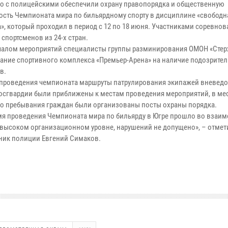
о с полицейскими обеспечили охрану правопорядка и общественную
ость Чемпионата мира по бильярдному спорту в дисциплине «свободн
», который проходил в период с 12 по 18 июня. Участниками соревнов
 спортсменов из 24-х стран.
чалом мероприятий специалисты группы разминирования ОМОН «Стер
ание спортивного комплекса «Премьер-Арена» на наличие подозрите
в.
 проведения чемпионата маршруты патрулирования экипажей вневед
осгвардии были приближены к местам проведения мероприятий, в ме
о пребывания граждан были организованы посты охраны порядка.
мя проведения Чемпионата мира по бильярду в Югре прошло во взаи
 высоком организационном уровне, нарушений не допущено», – отмет
ник полиции Евгений Симаков.