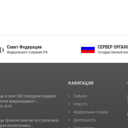
ет Федерации
СЕРВЕР ОРГАНОВ
рального Собрания РФ
Государственной власти РФ
И
НАВИГАЦИЯ
цы в зоне СВО передали подарки
Главная
могли нуждающимся г...
Новости
26, 09:00
Федеральная служба
Деятельность
цы провели занятие по стрелковой
для воспитаннико...