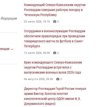
09 августа 2026, 05:00
Командующий Северо-Кавказским округом
Росгвардии совершил рабочую поездку в
Росгвардейцы провели занятие по
Чеченскую Республику
стрелковой подготовке для воспитанников
й Федерации
Центра детского, юношеского туризма и
23 июля 2026, 16:10
6
краеведения Луганской Народной
Республики
Сотрудники и военнослужащие Росгвардии
обеспечили правопорядок при проведении
09 августа 2026, 05:00
товарищеского матча по футболу в Санкт-
Петербурге
Всероссийская ведомственная акции
ующая →
«Каникулы с Росгвардией проходит в Сибири
13 июля 2026, 08:08
2
09 августа 2026, 04:00
5
Врио командующего Северо-Кавказским
округом Росгвардии встретился с
Росгвардейцы провели патриотическое
выпускниками военных вузов 2026 года
занятие для детей на Поклонной горе в
Москве (видео)
04 августа 2026, 05:00
2
08 августа 2026, 14:10
3
1
Директор Росгвардии Герой России генерал
армии Виктор Золотов посетил
В ЛНР росгвардейцы провели тренировку по
кинологический центр ОДОН имени Ф.Э.
единоборствам для юных воспитанников
Дзержинского (видео)
спортивной школы