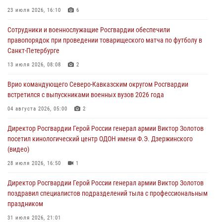
08 августа 2026, 07:00
23 июля 2026, 16:10
6
Росгвардейцы обеспечили безопасность «Поезда Победы» в
Сотрудники и военнослужащие Росгвардии обеспечили
Кузбассе
правопорядок при проведении товарищеского матча по футболу в
08 августа 2026, 07:00
Санкт-Петербурге
В Москве росгвардейцы оказали помощь медикам и девушке с
13 июля 2026, 08:08
2
ограниченными возможностями здоровья (видео)
Врио командующего Северо-Кавказским округом Росгвардии
08 августа 2026, 06:32
1
встретился с выпускниками военных вузов 2026 года
Спецназ Росгвардии в Марий Эл почтил память товарища на
04 августа 2026, 05:00
2
тактическом турнире (видео)
Директор Росгвардии Герой России генерал армии Виктор Золотов
08 августа 2026, 06:15
9
1
посетил кинологический центр ОДОН имени Ф.Э. Дзержинского
(видео)
28 июля 2026, 16:50
1
Директор Росгвардии Герой России генерал армии Виктор Золотов
поздравил специалистов подразделений тыла с профессиональным
праздником
31 июля 2026, 21:01