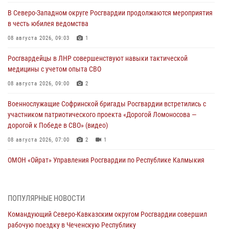
В Северо-Западном округе Росгвардии продолжаются мероприятия
в честь юбилея ведомства
08 августа 2026, 09:03
1
Росгвардейцы в ЛНР совершенствуют навыки тактической
медицины с учетом опыта СВО
08 августа 2026, 09:00
2
Военнослужащие Софринской бригады Росгвардии встретились с
участником патриотического проекта «Дорогой Ломоносова —
дорогой к Победе в СВО» (видео)
08 августа 2026, 07:00
2
1
ОМОН «Ойрат» Управления Росгвардии по Республике Калмыкия
исполнилось 20 лет
08 августа 2026, 07:00
ПОПУЛЯРНЫЕ НОВОСТИ
В Кабардино-Балкарии сотрудники Росгвардии провели турнир по
Командующий Северо-Кавказским округом Росгвардии совершил
настольному теннису ко Дню физкультурника
рабочую поездку в Чеченскую Республику