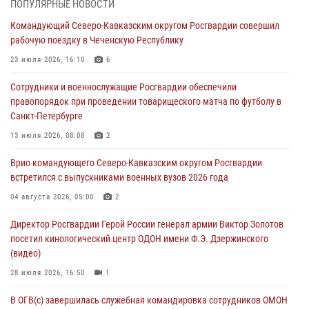
ПОПУЛЯРНЫЕ НОВОСТИ
Росгвардейцы обеспечили безопасность «Поезда Победы» в
Командующий Северо-Кавказским округом Росгвардии совершил
Кузбассе
рабочую поездку в Чеченскую Республику
08 августа 2026, 07:00
23 июля 2026, 16:10
6
В Москве росгвардейцы оказали помощь медикам и девушке с
Сотрудники и военнослужащие Росгвардии обеспечили
ограниченными возможностями здоровья (видео)
правопорядок при проведении товарищеского матча по футболу в
08 августа 2026, 06:32
1
Санкт-Петербурге
Спецназ Росгвардии в Марий Эл почтил память товарища на
13 июля 2026, 08:08
2
тактическом турнире (видео)
Врио командующего Северо-Кавказским округом Росгвардии
08 августа 2026, 06:15
9
1
встретился с выпускниками военных вузов 2026 года
День физкультурника в Уральском округе Росгвардии отметили
04 августа 2026, 05:00
2
турнирами, мастер-классами и легкоатлетическими забегами
Директор Росгвардии Герой России генерал армии Виктор Золотов
08 августа 2026, 06:03
9
посетил кинологический центр ОДОН имени Ф.Э. Дзержинского
(видео)
28 июля 2026, 16:50
1
В ОГВ(с) завершилась служебная командировка сотрудников ОМОН