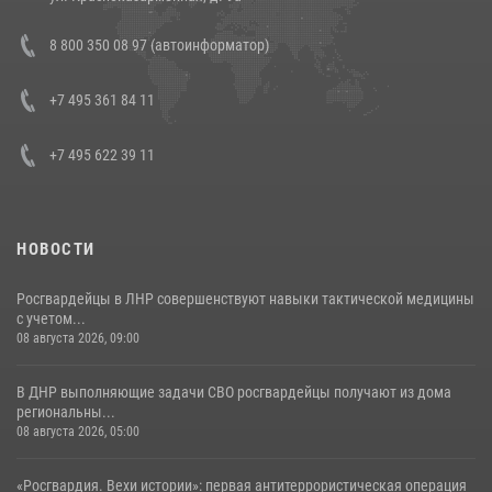
Состоялась рабочая встреча директора Росгвардии Героя России
8 800 350 08 97 (автоинформатор)
генерала армии Виктора Золотова с заместителем полномочного
представителя Президента Российской Федерации в Северо-
Кавказском федеральном округе Виталием Кузнецовым
+7 495 361 84 11
30 июля 2026, 15:35
4
+7 495 622 39 11
НОВОСТИ
Росгвардейцы в ЛНР совершенствуют навыки тактической медицины
с учетом...
08 августа 2026, 09:00
В ДНР выполняющие задачи СВО росгвардейцы получают из дома
региональны...
08 августа 2026, 05:00
«Росгвардия. Вехи истории»: первая антитеррористическая операция