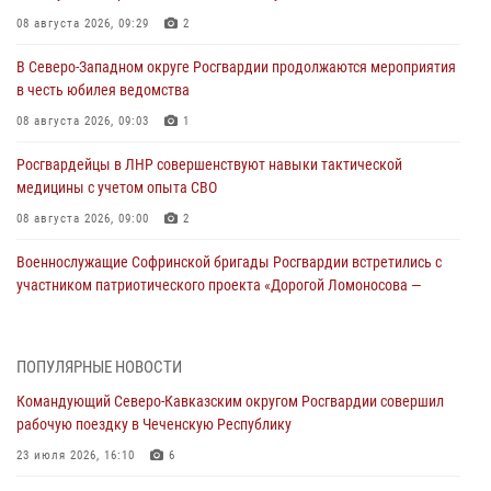
08 августа 2026, 09:29
2
В Северо-Западном округе Росгвардии продолжаются мероприятия
в честь юбилея ведомства
08 августа 2026, 09:03
1
Росгвардейцы в ЛНР совершенствуют навыки тактической
медицины с учетом опыта СВО
08 августа 2026, 09:00
2
Военнослужащие Софринской бригады Росгвардии встретились с
участником патриотического проекта «Дорогой Ломоносова —
дорогой к Победе в СВО» (видео)
08 августа 2026, 07:00
2
1
ПОПУЛЯРНЫЕ НОВОСТИ
В Кабардино-Балкарии сотрудники Росгвардии провели турнир по
Командующий Северо-Кавказским округом Росгвардии совершил
настольному теннису ко Дню физкультурника
рабочую поездку в Чеченскую Республику
08 августа 2026, 07:00
23 июля 2026, 16:10
6
Росгвардейцы обеспечили безопасность «Поезда Победы» в