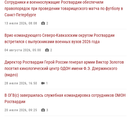
Сотрудники и военнослужащие Росгвардии обеспечили
Кузбассе
правопорядок при проведении товарищеского матча по футболу в
08 августа 2026, 07:00
Санкт-Петербурге
ОМОН «Ойрат» Управления Росгвардии по Республике Калмыкия
13 июля 2026, 08:08
2
исполнилось 20 лет
Врио командующего Северо-Кавказским округом Росгвардии
08 августа 2026, 07:00
встретился с выпускниками военных вузов 2026 года
В Москве росгвардейцы оказали помощь медикам и девушке с
04 августа 2026, 05:00
2
ограниченными возможностями здоровья (видео)
Директор Росгвардии Герой России генерал армии Виктор Золотов
08 августа 2026, 06:32
1
посетил кинологический центр ОДОН имени Ф.Э. Дзержинского
(видео)
28 июля 2026, 16:50
1
В ОГВ(с) завершилась служебная командировка сотрудников ОМОН
Росгвардии
20 июля 2026, 09:25
3
Директор Росгвардии Герой России генерал армии Виктор Золотов
поздравил специалистов подразделений тыла с профессиональным
праздником