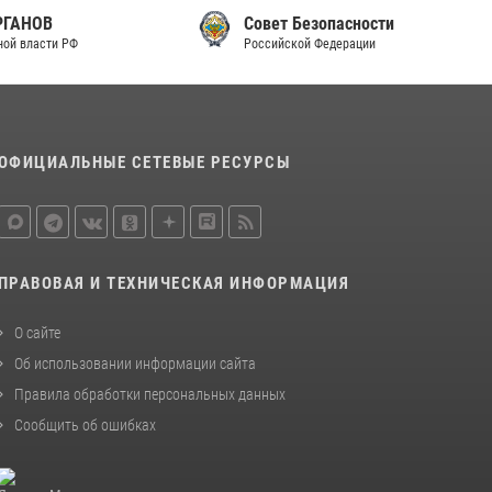
законодательства (видео)
Совет Безопасности
Российской Федерации
30 июля 2026, 08:00
1
В Челябинске росгвардейцы задержали
злоумышленников, напавших на бригаду
скорой помощи (видео)
ОФИЦИАЛЬНЫЕ СЕТЕВЫЕ РЕСУРСЫ
14 июля 2026, 12:20
1
В Росгвардии прошла военно-научная
конференция по обобщению боевого опыта
08 июля 2026, 07:01
ПРАВОВАЯ И ТЕХНИЧЕСКАЯ ИНФОРМАЦИЯ
О сайте
Об использовании информации сайта
Правила обработки персональных данных
Сообщить об ошибках