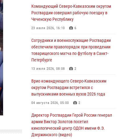
Командующий Северо-Кавказским округом
06 августа 2026, 21:01
Росгвардии совершил рабочую поездку в
В Нижнем Новгороде состоялось
Чеченскую Республику
Всероссийское совещание-семинар по
23 июля 2026, 16:10
6
вопросам развития вневедомственной
охраны Росгвардии (видео)
Сотрудники и военнослужащие Росгвардии
обеспечили правопорядок при проведении
06 августа 2026, 14:47
10
1
товарищеского матча по футболу в Санкт-
В Брянске сотрудники и военнослужащие
Петербурге
Росгвардии почтили память Героя России
13 июля 2026, 08:08
2
Олега Визнюка
Врио командующего Северо-Кавказским
06 августа 2026, 14:36
2
округом Росгвардии встретился с
В кинологическом центре Уральского округа
выпускниками военных вузов 2026 года
Росгвардии почтили память товарищей,
04 августа 2026, 05:00
2
погибших при исполнении воинского долга
Директор Росгвардии Герой России генерал
06 августа 2026, 13:29
5
армии Виктор Золотов посетил
В Центральном округе Росгвардии прошли
кинологический центр ОДОН имени Ф.Э.
мероприятия к 108‑летию генерала армии
Дзержинского (видео)