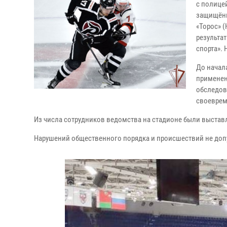
с полице
защищённ
«Торос» (
результа
спорта».
До начал
применен
обследов
своеврем
Из числа сотрудников ведомства на стадионе были выстав
Нарушений общественного порядка и происшествий не доп