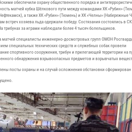
йскими обеспечили охрану общественного порядка и антитеррористич
ость матчей кубка Шёлкового пути между командами ХК «Рубин» (Тюм
Нефтекамск), а также ХК «Рубин» (Тюмень) и ХК «Челны» (Набережные 
там встреч хозяева льда одержали победу. Состязания состоялись в С
 На трибунах за играми наблюдали более 4 тысяч болельщиков.
а матчей специалисты инженерно-досмотровых групп ОМОН Росгвард
ием специальных технических средств и служебных собак провели
ание спортивного сооружения, трибун и прилегающей территории на 
енного обнаружения взрывоопасных предметов и взрывчатых вещест
лены посты охраны и на случай осложнения обстановки сформирован 
ущено.