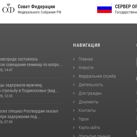
ет Федерации
СЕРВЕР ОРГАНОВ
рального Собрания РФ
Государственной власти РФ
И
НАВИГАЦИЯ
овгороде состоялось
Главная
ое совещание-семинар по вопро...
Новости
26, 14:47
Федеральная служба
Деятельность
цы задержали мужчину,
стрельбу в Подмосковье (вид...
Для граждан
26, 12:35
Документы
Контакты
рске спецназ Росгвардии оказал
при задержании под...
Герои
26, 07:09
Карта сайта
Открытые данные