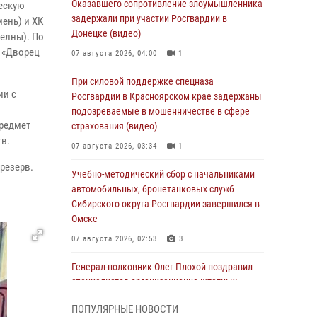
Оказавшего сопротивление злоумышленника
ескую
задержали при участии Росгвардии в
ень) и ХК
Донецке (видео)
Челны). По
К «Дворец
07 августа 2026, 04:00
1
При силовой поддержке спецназа
ии с
Росгвардии в Красноярском крае задержаны
подозреваемые в мошенничестве в сфере
предмет
страхования (видео)
в.
07 августа 2026, 03:34
1
резерв.
Учебно-методический сбор с начальниками
автомобильных, бронетанковых служб
Сибирского округа Росгвардии завершился в
Омске
07 августа 2026, 02:53
3
Генерал-полковник Олег Плохой поздравил
специалистов организационно-штатных
подразделений Росгвардии с
ПОПУЛЯРНЫЕ НОВОСТИ
профессиональным праздником