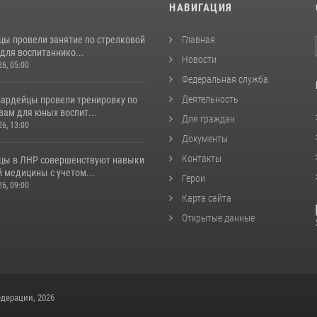
И
НАВИГАЦИЯ
цы провели занятие по стрелковой
Главная
для воспитаннико...
Новости
26, 05:00
Федеральная служба
Деятельность
вардейцы провели тренировку по
вам для юных воспит...
Для граждан
26, 13:00
Документы
Контакты
цы в ЛНР совершенствуют навыки
 медицины с учетом...
Герои
26, 09:00
Карта сайта
Открытые данные
дерации, 2026