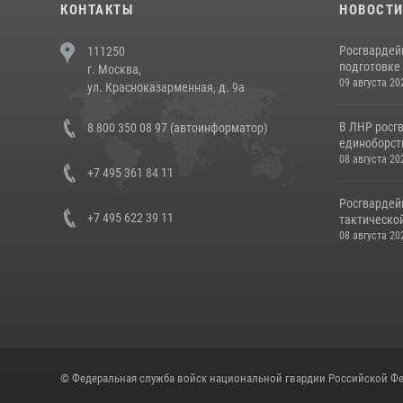
КОНТАКТЫ
НОВОСТ
Росгвардей
111250
подготовке 
г. Москва,
09 августа 20
ул. Красноказарменная, д. 9а
В ЛНР росг
8 800 350 08 97 (автоинформатор)
единоборст
08 августа 20
+7 495 361 84 11
Росгвардей
+7 495 622 39 11
тактической
08 августа 20
© Федеральная служба войск национальной гвардии Российской Фе