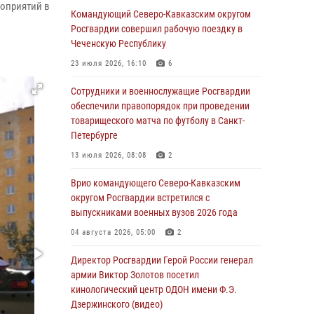
оприятий в
Москве (видео)
Командующий Северо-Кавказским округом
Росгвардии совершил рабочую поездку в
08 августа 2026, 14:10
3
1
Чеченскую Республику
В ЛНР росгвардейцы провели тренировку по
23 июля 2026, 16:10
6
единоборствам для юных воспитанников
спортивной школы
Сотрудники и военнослужащие Росгвардии
обеспечили правопорядок при проведении
08 августа 2026, 13:00
1
товарищеского матча по футболу в Санкт-
Петербурге
Сотрудники Росгвардии присоединились к
утренней разминке у стен музея истории
13 июля 2026, 08:08
2
космонавтики в Калуге
Врио командующего Северо-Кавказским
08 августа 2026, 09:29
2
округом Росгвардии встретился с
выпускниками военных вузов 2026 года
В Северо-Западном округе Росгвардии
продолжаются мероприятия в честь юбилея
04 августа 2026, 05:00
2
ведомства
Директор Росгвардии Герой России генерал
08 августа 2026, 09:03
1
армии Виктор Золотов посетил
кинологический центр ОДОН имени Ф.Э.
Росгвардейцы в ЛНР совершенствуют
Дзержинского (видео)
навыки тактической медицины с учетом