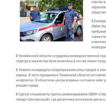
участие 
образова
обществе
В Екатер
ОМОН Упр
пребыван
торжеств
комплекс
вневедом
В Челябинской области сотрудники вневедомственной охра
структур и казачества были включены в состав пеших патр
В Тюмени на маршруты патрулирования улиц городов и на
охраны. В честь праздника в Тюменской области состояли
конфликтах. В областном центре впервые состоялся забег
улицам города.
В Сургуте специалисты группы разминирования ОМОН «Стер
сквера «Центральный», где десантники возложили цветы 