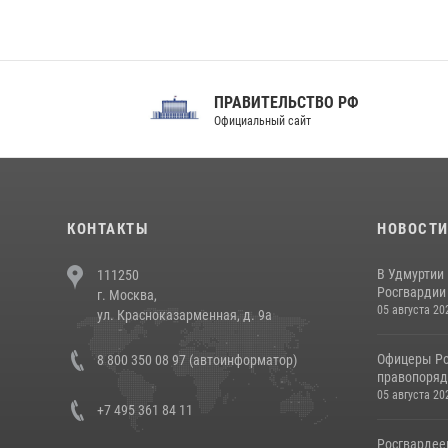
ПРАВИТЕЛЬСТВО РФ
Сов
Официальный сайт
Феде
КОНТАКТЫ
НОВОСТ
В Удмуртии
111250
Росгвардии
г. Москва,
05 августа 20
ул. Красноказарменная, д. 9а
Офицеры Ро
8 800 350 08 97 (автоинформатор)
правопорядк
05 августа 20
+7 495 361 84 11
Росгвардее