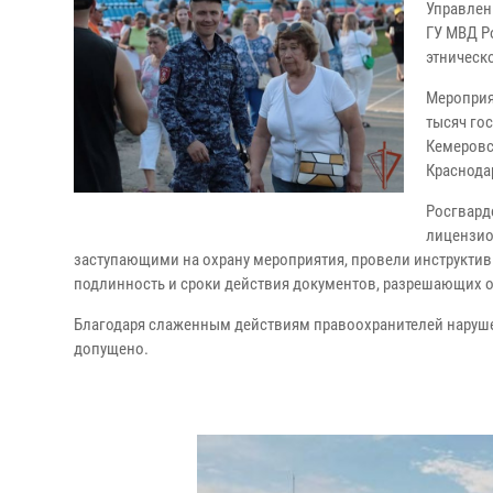
Управлен
ГУ МВД Р
этническ
Мероприя
тысяч гос
Кемеровск
Краснода
Росгвард
лицензио
заступающими на охрану мероприятия, провели инструктивн
подлинность и сроки действия документов, разрешающих о
Благодаря слаженным действиям правоохранителей наруше
допущено.