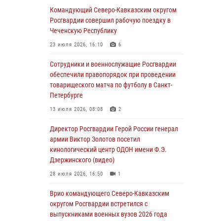
Командующий Северо-Кавказским округом
В столице росгвардейцы задержали мужчину,
Росгвардии совершил рабочую поездку в
устроившего дебош в букмекерской конторе
Чеченскую Республику
(видео)
23 июля 2026, 16:10
6
05 августа 2026, 13:25
1
Сотрудники и военнослужащие Росгвардии
В Удмуртии при силовой поддержке спецназа
обеспечили правопорядок при проведении
Росгвардии задержаны подозреваемые в
товарищеского матча по футболу в Санкт-
мошенничестве под видом оказания
Петербурге
оздоровительных услуг (видео)
13 июля 2026, 08:08
2
05 августа 2026, 13:20
1
1
Директор Росгвардии Герой России генерал
В Москве дети сотрудников и
армии Виктор Золотов посетил
военнослужащих Росгвардии посетили
кинологический центр ОДОН имени Ф.Э.
мастер-класс по художественной гимнастике
Дзержинского (видео)
05 августа 2026, 13:00
3
28 июля 2026, 16:50
1
Офицеры Росгвардии и ветераны войск
Врио командующего Северо-Кавказским
правопорядка почтили память генерала
округом Росгвардии встретился с
армии Ивана Кирилловича Яковлева
выпускниками военных вузов 2026 года