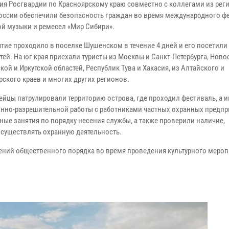
ия Росгвардии по Красноярскому краю совместно с коллегами из рег
оссии обеспечили безопасность граждан во время международного ф
ой музыки и ремесел «Мир Сибири».
тие проходило в поселке Шушенском в течение 4 дней и его посетили 
тей. На юг края приехали туристы из Москвы и Санкт-Петербурга, Ново
ой и Иркутской областей, Республик Тува и Хакасия, из Алтайского и
рского краев и многих других регионов.
ейцы патрулировали территорию острова, где проходил фестиваль, а 
нно-разрешительной работы с работниками частных охранных предпр
ые занятия по порядку несения службы, а также проверили наличие,
существлять охранную деятельность.
ний общественного порядка во время проведения культурного мероп