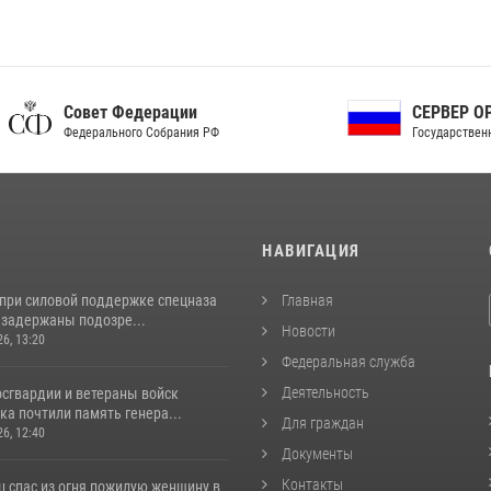
ет Федерации
СЕРВЕР ОРГАНОВ
рального Собрания РФ
Государственной власти РФ
И
НАВИГАЦИЯ
 при силовой поддержке спецназа
Главная
 задержаны подозре...
Новости
26, 13:20
Федеральная служба
Деятельность
сгвардии и ветераны войск
а почтили память генера...
Для граждан
26, 12:40
Документы
Контакты
ц спас из огня пожилую женщину в