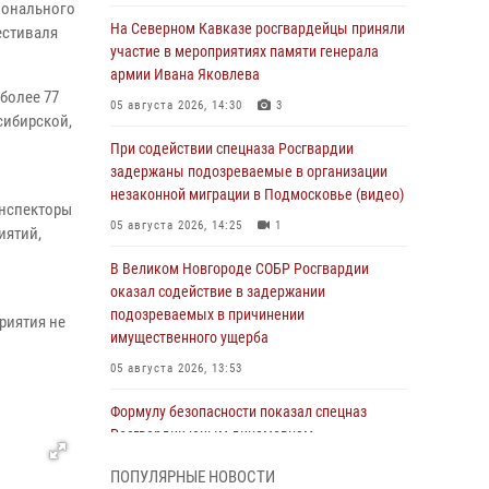
ионального
На Северном Кавказе росгвардейцы приняли
естиваля
участие в мероприятиях памяти генерала
армии Ивана Яковлева
более 77
05 августа 2026, 14:30
3
сибирской,
При содействии спецназа Росгвардии
задержаны подозреваемые в организации
незаконной миграции в Подмосковье (видео)
инспекторы
05 августа 2026, 14:25
1
иятий,
В Великом Новгороде СОБР Росгвардии
оказал содействие в задержании
подозреваемых в причинении
риятия не
имущественного ущерба
05 августа 2026, 13:53
Формулу безопасности показал спецназ
Росгвардии юным динамовцам
Свердловской области
ПОПУЛЯРНЫЕ НОВОСТИ
05 августа 2026, 13:50
4