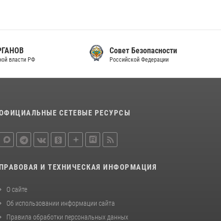
законодательства (видео)
30 июля 2026, 08:00
1
В Челябинске росгвардейцы задержали
Совет Безопасности
злоумышленников, напавших на бригаду
Российской Федерации
скорой помощи (видео)
14 июля 2026, 12:20
1
В Росгвардии прошла военно-научная
конференция по обобщению боевого опыта
ОФИЦИАЛЬНЫЕ СЕТЕВЫЕ РЕСУРСЫ
08 июля 2026, 07:01
ПРАВОВАЯ И ТЕХНИЧЕСКАЯ ИНФОРМАЦИЯ
О сайте
Об использовании информации сайта
Правила обработки персональных данных