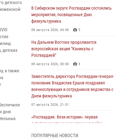
о детского
В Сибирском округе Росгвардии состоялись
 Тюменской
мероприятия, посвященные Дню
физкультурника
VIII
08 августа 2026, 04:00
5
стие
На Дальнем Востоке продолжается
чилищ
всероссийская акция "Каникулы с
, детских
Росгвардией"
08 августа 2026, 00:00
3
, а также
Заместитель директора Росгвардии генерал-
на
полковник Владислав Ершов поздравил
е
военнослужащих и сотрудников ведомства с
Днем физкультурника
беспечили
07 августа 2026, 21:01
 и дню
«Росгвардия. Вехи истории»: первая
ательных
антитеррористическая операция войск
правопорядка
ПОПУЛЯРНЫЕ НОВОСТИ
07 августа 2026, 15:28
1