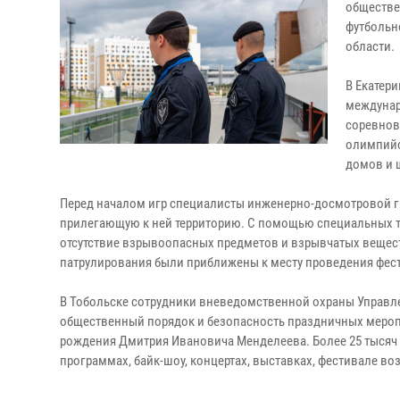
обществе
футбольн
области.
В Екатер
междунар
соревнов
олимпийс
домов и 
Перед началом игр специалисты инженерно-досмотровой г
прилегающую к ней территорию. С помощью специальных те
отсутствие взрывоопасных предметов и взрывчатых вещес
патрулирования были приближены к месту проведения фес
В Тобольске сотрудники вневедомственной охраны Управл
общественный порядок и безопасность праздничных мероп
рождения Дмитрия Ивановича Менделеева. Более 25 тысяч 
программах, байк-шоу, концертах, выставках, фестивале в