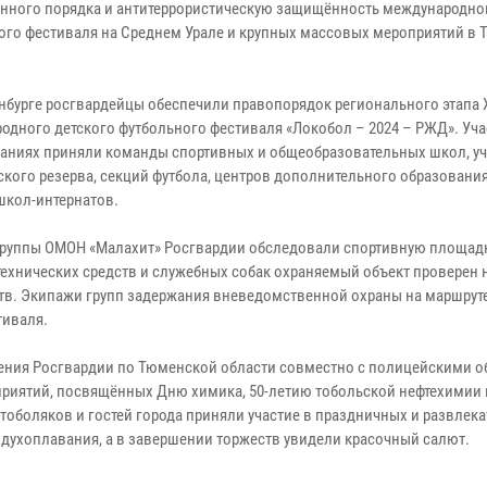
нного порядка и антитеррористическую защищённость международног
ого фестиваля на Среднем Урале и крупных массовых мероприятий в
инбурге росгвардейцы обеспечили правопорядок регионального этапа X
одного детского футбольного фестиваля «Локобол – 2024 – РЖД». Уча
аниях приняли команды спортивных и общеобразовательных школ, у
кого резерва, секций футбола, центров дополнительного образования
школ-интернатов.
руппы ОМОН «Малахит» Росгвардии обследовали спортивную площадку
хнических средств и служебных собак охраняемый объект проверен 
тв. Экипажи групп задержания вневедомственной охраны на маршрут
тиваля.
ения Росгвардии по Тюменской области совместно с полицейскими о
риятий, посвящённых Дню химика, 50-летию тобольской нефтехимии
тоболяков и гостей города приняли участие в праздничных и развлек
оздухоплавания, а в завершении торжеств увидели красочный салют.