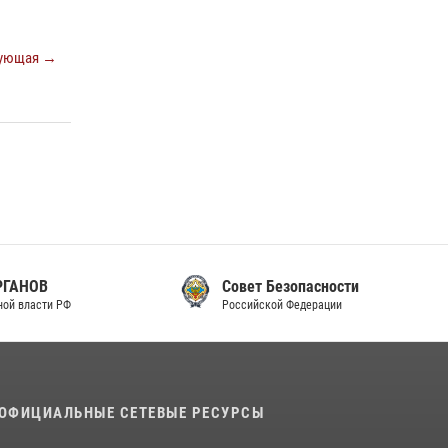
законодательства (видео)
30 июля 2026, 08:00
1
ующая →
В Челябинске росгвардейцы задержали
злоумышленников, напавших на бригаду
скорой помощи (видео)
14 июля 2026, 12:20
1
В Росгвардии прошла военно-научная
конференция по обобщению боевого опыта
08 июля 2026, 07:01
Совет Безопасности
Российской Федерации
ОФИЦИАЛЬНЫЕ СЕТЕВЫЕ РЕСУРСЫ