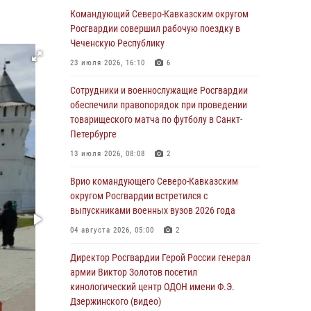
Командующий Северо-Кавказским округом
В Башкортостане при силовой поддержке
Росгвардии совершил рабочую поездку в
спецназа Росгвардии пресечена
Чеченскую Республику
противоправная деятельность, связанная с
23 июля 2026, 16:10
6
пропагандой терроризма (видео)
Сотрудники и военнослужащие Росгвардии
07 августа 2026, 13:30
1
обеспечили правопорядок при проведении
В Югре при содействии спецназа Росгвардии
товарищеского матча по футболу в Санкт-
пресечено более 180 нарушений
Петербурге
миграционного законодательства
13 июля 2026, 08:08
2
07 августа 2026, 12:54
Врио командующего Северо-Кавказским
Тонувшего ребенка спас росгвардеец в
округом Росгвардии встретился с
Краснодарском крае
выпускниками военных вузов 2026 года
07 августа 2026, 12:37
04 августа 2026, 05:00
2
Юные гости из летних лагерей посетили
Директор Росгвардии Герой России генерал
кинологический центр Росгвардии (видео)
армии Виктор Золотов посетил
кинологический центр ОДОН имени Ф.Э.
07 августа 2026, 12:20
3
1
Дзержинского (видео)