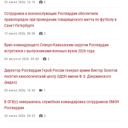
23 июля 2026, 16:10
6
Сотрудники Росгвардии присоединились к утренней разминке у
Сотрудники и военнослужащие Росгвардии обеспечили
стен музея истории космонавтики в Калуге
правопорядок при проведении товарищеского матча по футболу в
08 августа 2026, 09:29
2
Санкт-Петербурге
В Северо-Западном округе Росгвардии продолжаются мероприятия
13 июля 2026, 08:08
2
в честь юбилея ведомства
Врио командующего Северо-Кавказским округом Росгвардии
08 августа 2026, 09:03
1
встретился с выпускниками военных вузов 2026 года
Росгвардейцы в ЛНР совершенствуют навыки тактической
04 августа 2026, 05:00
2
медицины с учетом опыта СВО
Директор Росгвардии Герой России генерал армии Виктор Золотов
08 августа 2026, 09:00
2
посетил кинологический центр ОДОН имени Ф.Э. Дзержинского
(видео)
28 июля 2026, 16:50
1
В ОГВ(с) завершилась служебная командировка сотрудников ОМОН
Росгвардии
20 июля 2026, 09:25
3
Директор Росгвардии Герой России генерал армии Виктор Золотов