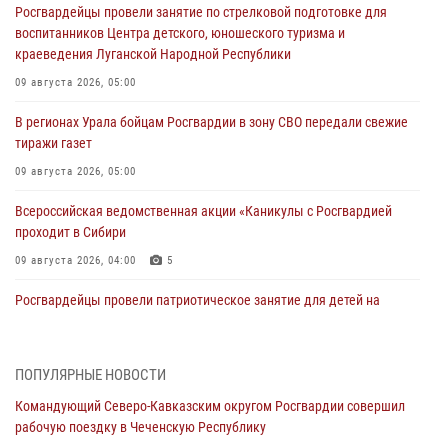
Росгвардейцы провели занятие по стрелковой подготовке для
воспитанников Центра детского, юношеского туризма и
краеведения Луганской Народной Республики
09 августа 2026, 05:00
В регионах Урала бойцам Росгвардии в зону СВО передали свежие
тиражи газет
09 августа 2026, 05:00
Всероссийская ведомственная акции «Каникулы с Росгвардией
проходит в Сибири
09 августа 2026, 04:00
5
Росгвардейцы провели патриотическое занятие для детей на
Поклонной горе в Москве (видео)
08 августа 2026, 14:10
3
1
ПОПУЛЯРНЫЕ НОВОСТИ
В ЛНР росгвардейцы провели тренировку по единоборствам для
Командующий Северо-Кавказским округом Росгвардии совершил
юных воспитанников спортивной школы
рабочую поездку в Чеченскую Республику
08 августа 2026, 13:00
1