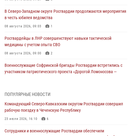
В Северо-Западном округе Росгвардии продолжаются мероприятия
в честь юбилея ведомства
08 августа 2026, 09:03
1
Росгвардейцы в ЛНР совершенствуют навыки тактической
медицины с учетом опыта СВО
08 августа 2026, 09:00
2
Военнослужащие Софринской бригады Росгвардии встретились с
участником патриотического проекта «Дорогой Ломоносова —
дорогой к Победе в СВО» (видео)
08 августа 2026, 07:00
2
1
ПОПУЛЯРНЫЕ НОВОСТИ
Росгвардейцы обеспечили безопасность «Поезда Победы» в
Командующий Северо-Кавказским округом Росгвардии совершил
Кузбассе
рабочую поездку в Чеченскую Республику
08 августа 2026, 07:00
23 июля 2026, 16:10
6
ОМОН «Ойрат» Управления Росгвардии по Республике Калмыкия
Сотрудники и военнослужащие Росгвардии обеспечили
исполнилось 20 лет