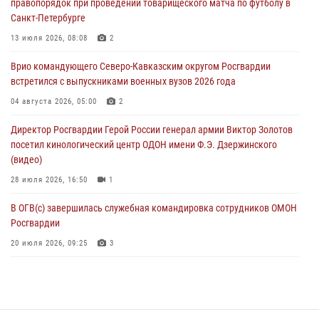
правопорядок при проведении товарищеского матча по футболу в
08 августа 2026, 07:00
Санкт-Петербурге
В Кабардино-Балкарии сотрудники Росгвардии провели турнир по
13 июля 2026, 08:08
2
настольному теннису ко Дню физкультурника
Врио командующего Северо-Кавказским округом Росгвардии
08 августа 2026, 07:00
встретился с выпускниками военных вузов 2026 года
В Москве росгвардейцы оказали помощь медикам и девушке с
04 августа 2026, 05:00
2
ограниченными возможностями здоровья (видео)
Директор Росгвардии Герой России генерал армии Виктор Золотов
08 августа 2026, 06:32
1
посетил кинологический центр ОДОН имени Ф.Э. Дзержинского
(видео)
28 июля 2026, 16:50
1
В ОГВ(с) завершилась служебная командировка сотрудников ОМОН
Росгвардии
20 июля 2026, 09:25
3
Директор Росгвардии Герой России генерал армии Виктор Золотов
поздравил специалистов подразделений тыла с профессиональным
праздником