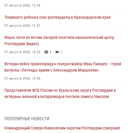
07 августа 2026, 12:54
Тонувшего ребенка спас росгвардеец в Краснодарском крае
07 августа 2026, 12:37
Юные гости из летних лагерей посетили кинологический центр
Росгвардии (видео)
07 августа 2026, 12:20
3
1
Ветеран войск правопорядка генерал-майор Иван Пияшев – герой
выпуска «Легенды армии с Александром Маршалом»
07 августа 2026, 12:00
Представители ФСБ России по Уральскому округу Росгвардии и
ветераны военной контрразведки почтили память Николая
Кузнецова
07 августа 2026, 12:00
4
ПОПУЛЯРНЫЕ НОВОСТИ
Росгвардейцы пресекли попытку руферов подняться на крышу
Командующий Северо-Кавказским округом Росгвардии совершил
Смольного собора в Санкт-Петербурге (видео)