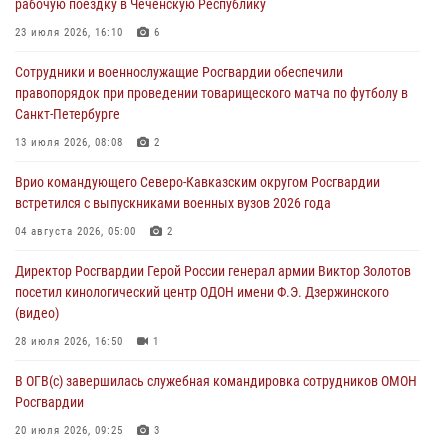
рабочую поездку в Чеченскую Республику
07 августа 2026, 11:34
3
1
23 июля 2026, 16:10
6
В Курске росгвардейцы провели занятие по основам
Сотрудники и военнослужащие Росгвардии обеспечили
взрывобезопасности
правопорядок при проведении товарищеского матча по футболу в
07 августа 2026, 11:33
Санкт-Петербурге
Рэпер ST посетил раненых росгвардейцев в Главном военном
13 июля 2026, 08:08
2
клиническом госпитале ведомства
Врио командующего Северо-Кавказским округом Росгвардии
07 августа 2026, 11:18
2
встретился с выпускниками военных вузов 2026 года
В Ставрополе офицеры Росгвардии стали участниками пресс-
04 августа 2026, 05:00
2
конференции по вопросам в сфере оборота оружия
Директор Росгвардии Герой России генерал армии Виктор Золотов
07 августа 2026, 11:00
посетил кинологический центр ОДОН имени Ф.Э. Дзержинского
(видео)
28 июля 2026, 16:50
1
В ОГВ(с) завершилась служебная командировка сотрудников ОМОН
Росгвардии
20 июля 2026, 09:25
3