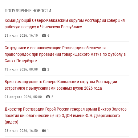
08 августа 2026, 07:00
ПОПУЛЯРНЫЕ НОВОСТИ
В Кабардино-Балкарии сотрудники Росгвардии провели турнир по
Командующий Северо-Кавказским округом Росгвардии совершил
настольному теннису ко Дню физкультурника
рабочую поездку в Чеченскую Республику
08 августа 2026, 07:00
23 июля 2026, 16:10
6
В Москве росгвардейцы оказали помощь медикам и девушке с
Сотрудники и военнослужащие Росгвардии обеспечили
ограниченными возможностями здоровья (видео)
правопорядок при проведении товарищеского матча по футболу в
08 августа 2026, 06:32
1
Санкт-Петербурге
Спецназ Росгвардии в Марий Эл почтил память товарища на
13 июля 2026, 08:08
2
тактическом турнире (видео)
Врио командующего Северо-Кавказским округом Росгвардии
08 августа 2026, 06:15
9
1
встретился с выпускниками военных вузов 2026 года
День физкультурника в Уральском округе Росгвардии отметили
04 августа 2026, 05:00
2
турнирами, мастер-классами и легкоатлетическими забегами
Директор Росгвардии Герой России генерал армии Виктор Золотов
08 августа 2026, 06:03
9
посетил кинологический центр ОДОН имени Ф.Э. Дзержинского
(видео)
28 июля 2026, 16:50
1