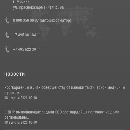
г. Москва,
14 июля 2026, 12:20
1
ул. Красноказарменная, д. 9а
Состоялась рабочая встреча директора Росгвардии Героя России
8 800 350 08 97 (автоинформатор)
генерала армии Виктора Золотова с заместителем полномочного
представителя Президента Российской Федерации в Северо-
Кавказском федеральном округе Виталием Кузнецовым
+7 495 361 84 11
30 июля 2026, 15:35
4
+7 495 622 39 11
НОВОСТИ
Росгвардейцы в ЛНР совершенствуют навыки тактической медицины
с учетом...
08 августа 2026, 09:00
В ДНР выполняющие задачи СВО росгвардейцы получают из дома
региональны...
08 августа 2026, 05:00