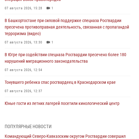
07 августа 2026, 15:28
1
В Башкортостане при силовой поддержке спецназа Росгвардии
пресечена противоправная деятельность, связанная с пропагандой
терроризма (видео)
07 августа 2026, 13:30
1
В Югре при содействии спецназа Росгвардии пресечено более 180
нарушений миграционного законодательства
07 августа 2026, 12:54
Тонувшего ребенка спас росгвардеец в Краснодарском крае
07 августа 2026, 12:37
Юные гости из летних лагерей посетили кинологический центр
Росгвардии (видео)
07 августа 2026, 12:20
3
1
ПОПУЛЯРНЫЕ НОВОСТИ
Представители ФСБ России по Уральскому округу Росгвардии и
Командующий Северо-Кавказским округом Росгвардии совершил
ветераны военной контрразведки почтили память Николая