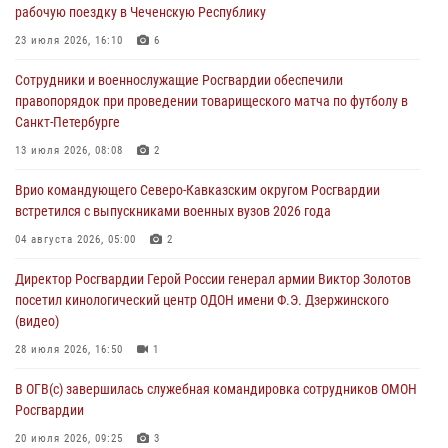
рабочую поездку в Чеченскую Республику
Кузнецова
23 июля 2026, 16:10
6
07 августа 2026, 12:00
4
Сотрудники и военнослужащие Росгвардии обеспечили
Ветеран войск правопорядка генерал-майор Иван Пияшев – герой
правопорядок при проведении товарищеского матча по футболу в
выпуска «Легенды армии с Александром Маршалом»
Санкт-Петербурге
07 августа 2026, 12:00
13 июля 2026, 08:08
2
Росгвардейцы пресекли попытку руферов подняться на крышу
Врио командующего Северо-Кавказским округом Росгвардии
Смольного собора в Санкт-Петербурге (видео)
встретился с выпускниками военных вузов 2026 года
07 августа 2026, 11:34
3
1
04 августа 2026, 05:00
2
В Курске росгвардейцы провели занятие по основам
Директор Росгвардии Герой России генерал армии Виктор Золотов
взрывобезопасности
посетил кинологический центр ОДОН имени Ф.Э. Дзержинского
07 августа 2026, 11:33
(видео)
28 июля 2026, 16:50
1
В ОГВ(с) завершилась служебная командировка сотрудников ОМОН
Росгвардии
20 июля 2026, 09:25
3