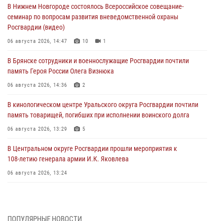
В Нижнем Новгороде состоялось Всероссийское совещание-
семинар по вопросам развития вневедомственной охраны
Росгвардии (видео)
06 августа 2026, 14:47
10
1
В Брянске сотрудники и военнослужащие Росгвардии почтили
память Героя России Олега Визнюка
06 августа 2026, 14:36
2
В кинологическом центре Уральского округа Росгвардии почтили
память товарищей, погибших при исполнении воинского долга
06 августа 2026, 13:29
5
В Центральном округе Росгвардии прошли мероприятия к
108‑летию генерала армии И.К. Яковлева
06 августа 2026, 13:24
Росгвардейцы задержали мужчину, открывшего стрельбу в
Подмосковье (видео)
06 августа 2026, 12:35
1
ПОПУЛЯРНЫЕ НОВОСТИ