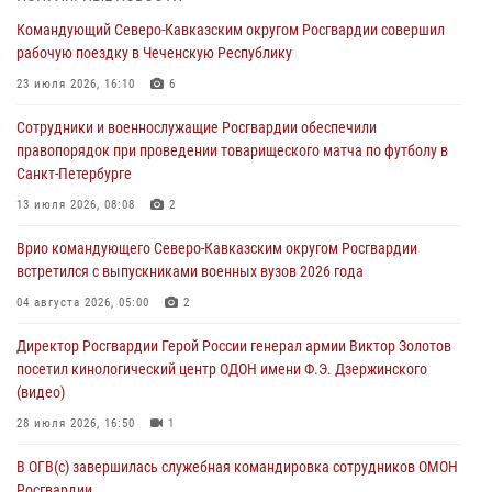
Командующий Северо-Кавказским округом Росгвардии совершил
Росгвардейцы провели выставку вооружения для участников сбора
рабочую поездку в Чеченскую Республику
«Гвардеец» в Пензе (видео)
23 июля 2026, 16:10
6
06 августа 2026, 12:00
2
1
Сотрудники и военнослужащие Росгвардии обеспечили
В Курске росгвардейцы приняли участие в митинге, посвященном
правопорядок при проведении товарищеского матча по футболу в
второй годовщине вторжения ВСУ на территорию области
Санкт-Петербурге
06 августа 2026, 11:56
4
13 июля 2026, 08:08
2
В Санкт-Петербурге наряд Росгвардии задержал правонарушителя,
Врио командующего Северо-Кавказским округом Росгвардии
угрожавшего подростку травматическим пистолетом
встретился с выпускниками военных вузов 2026 года
06 августа 2026, 11:33
1
04 августа 2026, 05:00
2
В Зауралье при содействии СОБР Росгвардии ликвидирована
Директор Росгвардии Герой России генерал армии Виктор Золотов
крупная нарколаборатория
посетил кинологический центр ОДОН имени Ф.Э. Дзержинского
06 августа 2026, 11:27
(видео)
28 июля 2026, 16:50
1
В ОГВ(с) завершилась служебная командировка сотрудников ОМОН
Росгвардии