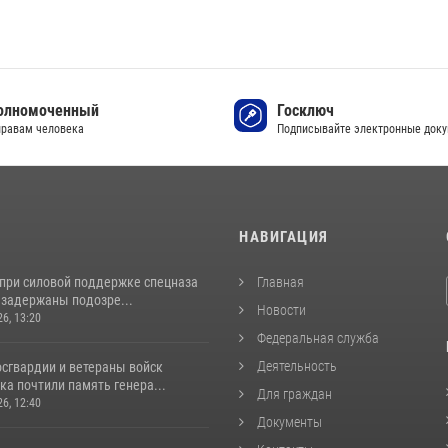
олномоченный
Госключ
правам человека
Подписывайте электронные док
И
НАВИГАЦИЯ
 при силовой поддержке спецназа
Главная
 задержаны подозре...
Новости
26, 13:20
Федеральная служба
Деятельность
сгвардии и ветераны войск
а почтили память генера...
Для граждан
26, 12:40
Документы