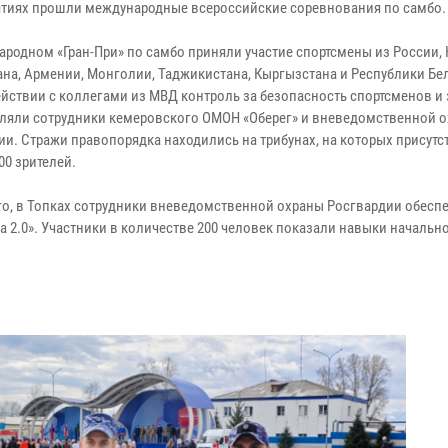
тиях прошли международные всероссийские соревнования по самбо.
ародном «Гран-При» по самбо приняли участие спортсмены из России, 
ана, Армении, Монголии, Таджикистана, Кыргызстана и Республики Бел
йствии с коллегами из МВД контроль за безопасность спортсменов и 
ляли сотрудники кемеровского ОМОН «Оберег» и вневедомственной 
ии. Стражи правопорядка находились на трибунах, на которых присут
00 зрителей.
го, в Топках сотрудники вневедомственной охраны Росгвардии обесп
 2.0». Участники в количестве 200 человек показали навыки начальн