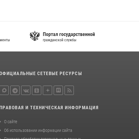
законодательства (видео)
30 июля 2026, 08:00
1
В Челябинске росгвардейцы задержали
злоумышленников, напавших на бригаду
Портал государственной
ументы
скорой помощи (видео)
гражданской службы
14 июля 2026, 12:20
1
В Росгвардии прошла военно-научная
конференция по обобщению боевого опыта
ОФИЦИАЛЬНЫЕ СЕТЕВЫЕ РЕСУРСЫ
08 июля 2026, 07:01
ПРАВОВАЯ И ТЕХНИЧЕСКАЯ ИНФОРМАЦИЯ
О сайте
Об использовании информации сайта