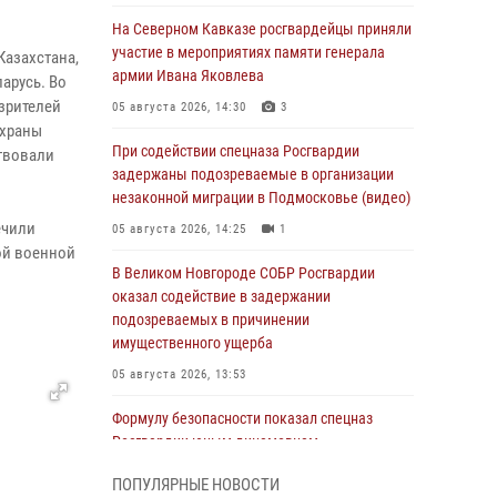
На Северном Кавказе росгвардейцы приняли
участие в мероприятиях памяти генерала
Казахстана,
армии Ивана Яковлева
арусь. Во
зрителей
05 августа 2026, 14:30
3
охраны
При содействии спецназа Росгвардии
ствовали
задержаны подозреваемые в организации
незаконной миграции в Подмосковье (видео)
ечили
05 августа 2026, 14:25
1
ой военной
В Великом Новгороде СОБР Росгвардии
оказал содействие в задержании
подозреваемых в причинении
имущественного ущерба
05 августа 2026, 13:53
Формулу безопасности показал спецназ
Росгвардии юным динамовцам
Свердловской области
ПОПУЛЯРНЫЕ НОВОСТИ
05 августа 2026, 13:50
4