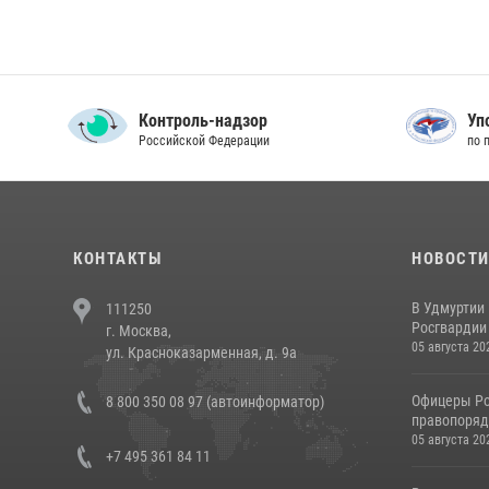
Контроль-надзор
Уп
Российской Федерации
по 
КОНТАКТЫ
НОВОСТ
В Удмуртии
111250
Росгвардии
г. Москва,
05 августа 20
ул. Красноказарменная, д. 9а
Офицеры Ро
8 800 350 08 97 (автоинформатор)
правопорядк
05 августа 20
+7 495 361 84 11