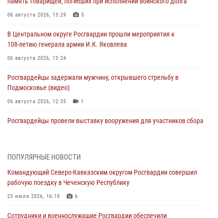
память товарищей, погибших при исполнении воинского долга
06 августа 2026, 13:29
5
В Центральном округе Росгвардии прошли мероприятия к
108‑летию генерала армии И.К. Яковлева
06 августа 2026, 13:24
Росгвардейцы задержали мужчину, открывшего стрельбу в
Подмосковье (видео)
06 августа 2026, 12:35
1
Росгвардейцы провели выставку вооружения для участников сбора
«Гвардеец» в Пензе (видео)
06 августа 2026, 12:00
2
1
ПОПУЛЯРНЫЕ НОВОСТИ
В Курске росгвардейцы приняли участие в митинге, посвященном
Командующий Северо-Кавказским округом Росгвардии совершил
второй годовщине вторжения ВСУ на территорию области
рабочую поездку в Чеченскую Республику
06 августа 2026, 11:56
4
23 июля 2026, 16:10
6
В Санкт-Петербурге наряд Росгвардии задержал правонарушителя,
Сотрудники и военнослужащие Росгвардии обеспечили
угрожавшего подростку травматическим пистолетом