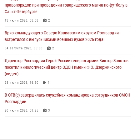
правопорядок при проведении товарищеского матча по футболу в
06 августа 2026, 11:33
1
Санкт-Петербурге
В Зауралье при содействии СОБР Росгвардии ликвидирована
13 июля 2026, 08:08
2
крупная нарколаборатория
Врио командующего Северо-Кавказским округом Росгвардии
06 августа 2026, 11:27
встретился с выпускниками военных вузов 2026 года
В Москве росгвардейцы задержали троих мужчин, устроивших
04 августа 2026, 05:00
2
пьяный дебош в баре (видео)
Директор Росгвардии Герой России генерал армии Виктор Золотов
06 августа 2026, 11:20
1
посетил кинологический центр ОДОН имени Ф.Э. Дзержинского
(видео)
28 июля 2026, 16:50
1
В ОГВ(с) завершилась служебная командировка сотрудников ОМОН
Росгвардии
20 июля 2026, 09:25
3
Директор Росгвардии Герой России генерал армии Виктор Золотов
поздравил специалистов подразделений тыла с профессиональным
праздником