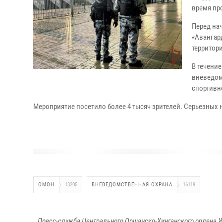
время пр
Перед на
«Авангар
территор
В течени
вневедом
спортивн
Мероприятие посетило более 4 тысяч зрителей. Серьезных
ОМОН
13205
ВНЕВЕДОМСТВЕННАЯ ОХРАНА
16119
Пресс-служба Центрального Оршанско-Хинганского ордена Ж