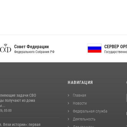
ет Федерации
СЕРВЕР ОРГАНОВ
рального Собрания РФ
Государственной власти РФ
И
НАВИГАЦИЯ
лняющие задачи СВО
Главная
цы получают из дома
Новости
...
26, 05:00
Федеральная служба
Деятельность
. Вехи истории»: первая