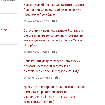
Заместитель директора Росгвардии генерал-
Командующий Северо-Кавказским округом
полковник Владислав Ершов поздравил
Росгвардии совершил рабочую поездку в
военнослужащих и сотрудников ведомства с
Чеченскую Республику
Днем физкультурника
23 июля 2026, 16:10
6
07 августа 2026, 21:01
ующая →
Сотрудники и военнослужащие Росгвардии
«Росгвардия. Вехи истории»: первая
обеспечили правопорядок при проведении
антитеррористическая операция войск
товарищеского матча по футболу в Санкт-
правопорядка
Петербурге
07 августа 2026, 15:28
1
13 июля 2026, 08:08
2
В Башкортостане при силовой поддержке
Врио командующего Северо-Кавказским
спецназа Росгвардии пресечена
округом Росгвардии встретился с
противоправная деятельность, связанная с
выпускниками военных вузов 2026 года
пропагандой терроризма (видео)
04 августа 2026, 05:00
2
07 августа 2026, 13:30
1
Директор Росгвардии Герой России генерал
В Югре при содействии спецназа Росгвардии
армии Виктор Золотов посетил
пресечено более 180 нарушений
кинологический центр ОДОН имени Ф.Э.
миграционного законодательства
Дзержинского (видео)