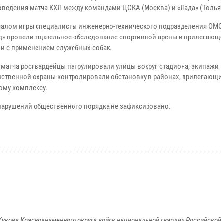
оведения матча КХЛ между командами ЦСКА (Москва) и «Лада» (Толья
чалом игры специалисты инженерно-технического подразделения ОМ
д» провели тщательное обследование спортивной арены и прилегающ
ии с применением служебных собак.
е матча росгвардейцы патрулировали улицы вокруг стадиона, экипажи
ственной охраны контролировали обстановку в районах, прилегающи
ому комплексу.
 нарушений общественного порядка не зафиксировано.
укова Краснознаменного округа войск национальной гвардии Российско